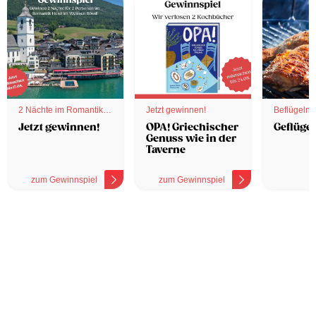
2 Nächte im Romantik
Jetzt gewinnen!
Beflügelnd
Hotel
Jetzt gewinnen!
OPA! Griechischer
Geflügel
Genuss wie in der
Taverne
zum Gewinnspiel
zum Gewinnspiel
z