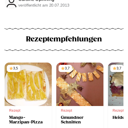
veröffentlicht am 20.07.2013
Rezeptempfehlungen
3,5
3,7
3,7
Rezept
Rezept
Rezept
Mango-
Gmundner
Heidel
Marzipan-Pizza
Schnitten