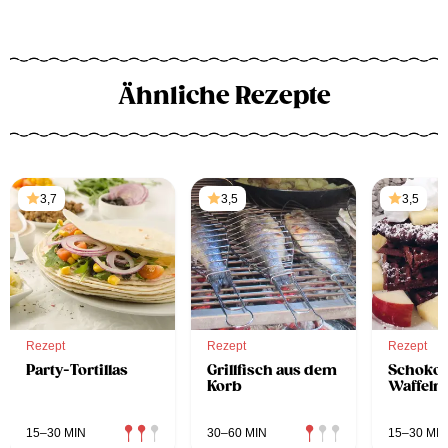
Ähnliche Rezepte
3,7
3,5
3,5
Rezept
Rezept
Rezept
Party-Tortillas
Grillfisch aus dem
Schokol
Korb
Waffeln
15–30 MIN
30–60 MIN
15–30 MIN