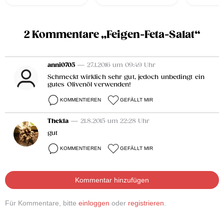
2 Kommentare „Feigen-Feta-Salat“
anni0705
— 27.1.2016 um 09:49 Uhr
Schmeckt wirklich sehr gut, jedoch unbedingt ein
gutes Olivenöl verwenden!
KOMMENTIEREN
GEFÄLLT MIR
Thekla
— 21.8.2015 um 22:28 Uhr
gut
KOMMENTIEREN
GEFÄLLT MIR
Kommentar hinzufügen
Für Kommentare, bitte
einloggen
oder
registrieren
.