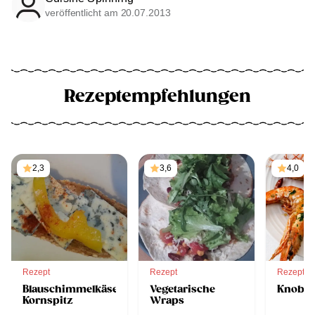
veröffentlicht am 20.07.2013
Rezeptempfehlungen
2,3
3,6
4,0
Rezept
Rezept
Rezept
Blauschimmelkäse-
Vegetarische
Knobla
Kornspitz
Wraps