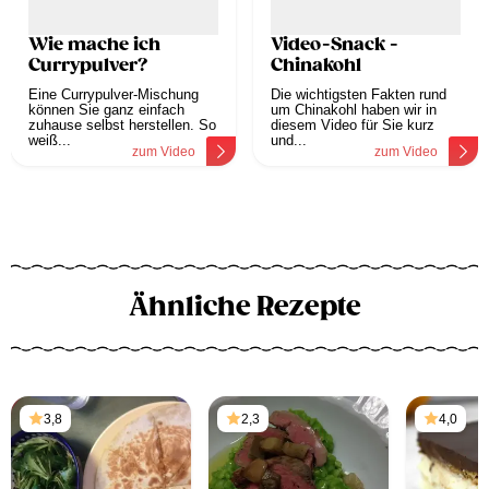
Wie mache ich
Video-Snack -
Currypulver?
Chinakohl
Eine Currypulver-Mischung
Die wichtigsten Fakten rund
können Sie ganz einfach
um Chinakohl haben wir in
zuhause selbst herstellen. So
diesem Video für Sie kurz
weiß...
und...
zum Video
zum Video
Ähnliche Rezepte
3,8
2,3
4,0