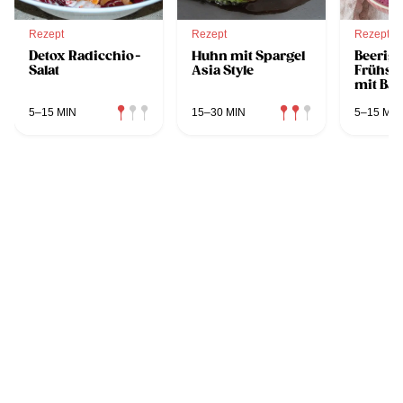
Rezept
Rezept
Rezept
Detox Radicchio-
Huhn mit Spargel
Beerige
Salat
Asia Style
Frühst
mit Ba
5–15 MIN
15–30 MIN
5–15 MIN