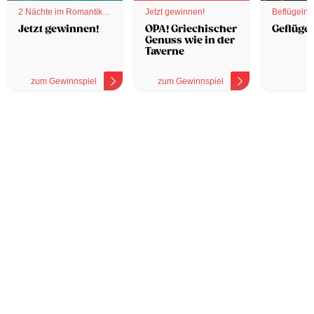
2 Nächte im Romantik
Jetzt gewinnen!
Beflügelnd
Hotel
Jetzt gewinnen!
OPA! Griechischer
Geflügel
Genuss wie in der
Taverne
zum Gewinnspiel
zum Gewinnspiel
z