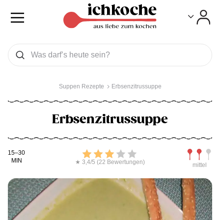
Toggle
Toggle
Was wollen Sie suchen
Suchen
Suppen Rezepte
Erbsenzitrussuppe
Erbsenzitrussuppe
Kochdauer
Bewerten
Schwierig
15–30
MIN
★ 3,4/5 (22 Bewertungen)
mittel