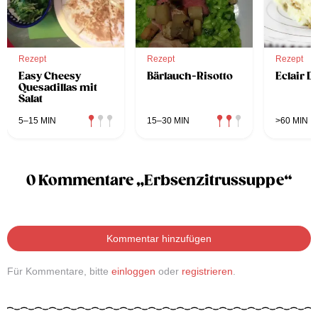
Rezept
Rezept
Rezept
Easy Cheesy
Bärlauch-Risotto
Eclair D
Quesadillas mit
Salat
5–15 MIN
15–30 MIN
>60 MIN
0 Kommentare „Erbsenzitrussuppe“
Kommentar hinzufügen
Für Kommentare, bitte
einloggen
oder
registrieren
.