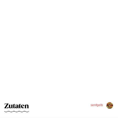
Zutaten
senfgelb