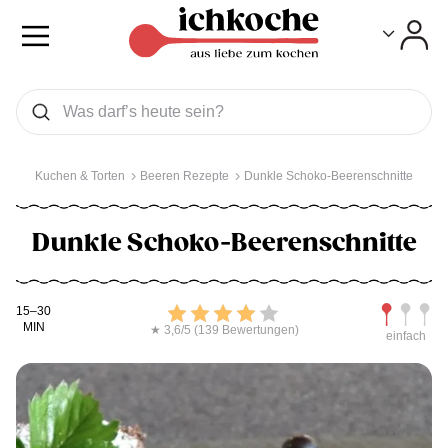
Toggle
Toggle
Was wollen Sie suchen
Suchen
Kuchen & Torten
Beeren Rezepte
Dunkle Schoko-Beerenschnitte
Dunkle Schoko-Beerenschnitte
Kochdauer
Bewerten
Schwierig
15–30
MIN
★ 3,6/5 (139 Bewertungen)
einfach