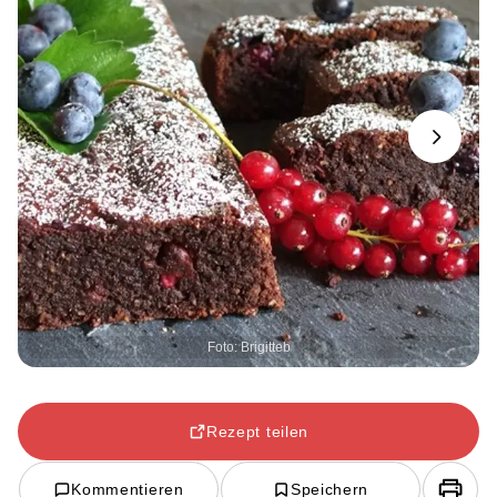
Next
Foto: Brigitteb
Rezept teilen
Kommentieren
Speichern