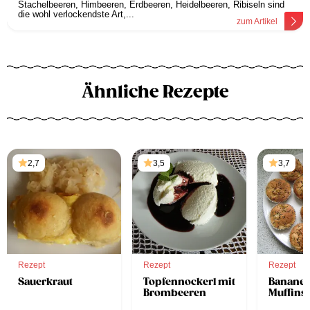
Stachelbeeren, Himbeeren, Erdbeeren, Heidelbeeren, Ribiseln sind
die wohl verlockendste Art,...
zum Artikel
Ähnliche Rezepte
2,7
3,5
3,7
Rezept
Rezept
Rezept
Sauerkraut
Topfennockerl mit
Banane
Brombeeren
Muffins