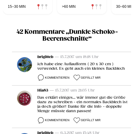
15–30 MIN
>60 MIN
30–60 MIN
42 Kommentare „Dunkle Schoko-
Beerenschnitte“
brigitteb
— 15.7.2017 um 18:18 Uhr
ich habe eine Auflaufform ( 20 x 30 cm )
verwendet. Es geht auch ein kleines Backblech
KOMMENTIEREN
GEFÄLLT MIR
Hia83
— 15.7.2017 um 21:05 Uhr
Das erklärt einiges... wär immer gut die Größe
dazu zu schreiben - ein normales Backblech ist
ja doch größer! Danke für die Info - doppelte
Menge müsste dann passen!
KOMMENTIEREN
GEFÄLLT MIR
brigitteb
— 6.3.2017 um 15:48 Uhr