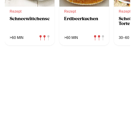
Rezept
Rezept
Rezept
Schneewittchenschnitten
Erdbeerkuchen
Schoko
Torte
>60 MIN
>60 MIN
30–60 MI