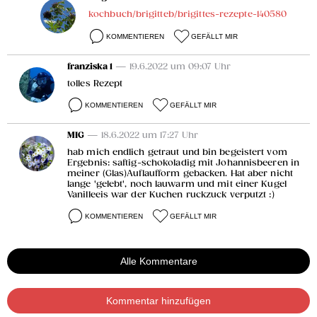
kochbuch/brigitteb/brigittes-rezepte-140580
KOMMENTIEREN
GEFÄLLT MIR
franziska 1
— 19.6.2022 um 09:07 Uhr
tolles Rezept
KOMMENTIEREN
GEFÄLLT MIR
MIG
— 18.6.2022 um 17:27 Uhr
hab mich endlich getraut und bin begeistert vom
Ergebnis: saftig-schokoladig mit Johannisbeeren in
meiner (Glas)Auflaufform gebacken. Hat aber nicht
lange 'gelebt', noch lauwarm und mit einer Kugel
Vanilleeis war der Kuchen ruckzuck verputzt :)
KOMMENTIEREN
GEFÄLLT MIR
Alle Kommentare
Kommentar hinzufügen