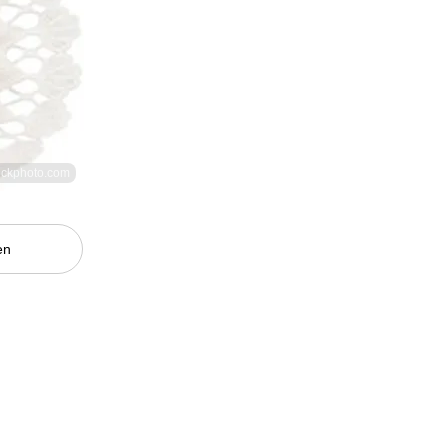
tockphoto.com
en