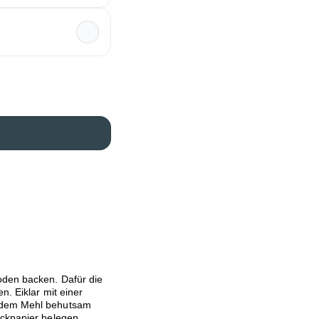
oden backen. Dafür die
n. Eiklar mit einer
t dem Mehl behutsam
ackpapier belegen.