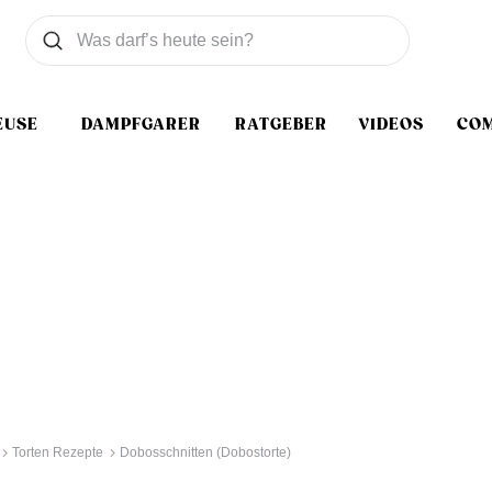
Was wollen Sie suchen
Suchen
EUSE
DAMPFGARER
RATGEBER
VIDEOS
CO
Torten Rezepte
Dobosschnitten (Dobostorte)