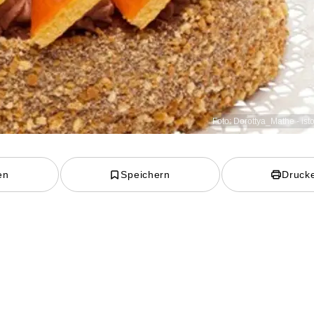
Foto: Dorottya_Mathe - is
en
Speichern
Druck