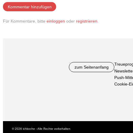
Kommentar hinzufügen
Für Kommentare, bitte
einloggen
oder
registrieren
.
Treuepro
zum Seitenanfang
Newslette
Push-Mitt
Cookie-Ei
© 2026 ichkoche - Alle Rechte vorbehalten