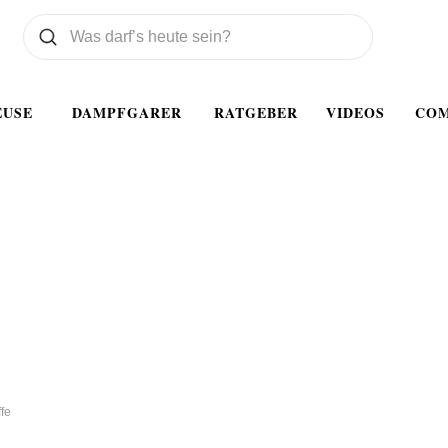
Was wollen Sie suchen
Suchen
EUSE
DAMPFGARER
RATGEBER
VIDEOS
CO
ffe