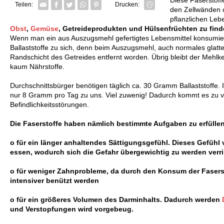
Facebook
Twitter
Whatsapp senden
Pin it
Teilen:
Drucken:
den Zellwänden 
pflanzlichen Leb
Obst
,
Gemüse
, Getreideprodukten und Hülsenfrüchten zu find
Wenn man ein aus Auszugsmehl gefertigtes Lebensmittel konsumi
Ballaststoffe zu sich, denn beim Auszugsmehl, auch normales glatte
Randschicht des Getreides entfernt worden. Übrig bleibt der Mehlke
kaum Nährstoffe.
Durchschnittsbürger benötigen täglich ca. 30 Gramm Ballaststoffe.
nur 8 Gramm pro Tag zu uns. Viel zuwenig! Dadurch kommt es zu 
Befindlichkeitsstörungen.
Die Faserstoffe haben nämlich bestimmte Aufgaben zu erfüllen.
o für ein länger anhaltendes Sättigungsgefühl. Dieses Gefühl 
essen, wodurch sich die Gefahr übergewichtig zu werden verri
o für weniger Zahnprobleme, da durch den Konsum der Fasers
intensiver benützt werden
o für ein größeres Volumen des Darminhalts. Dadurch werden
und Verstopfungen wird vorgebeug.