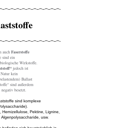
aststoffe
Faserstoffe
en auch
e sind ein
biologische Wirkstoffe.
ststoff“
jedoch ist
 Natur kein
belastendem) Ballast
tstoffe“ sind außerdem
negativ besetzt.
aststoffe sind komplexe
olysaccharide).
e, Hemizellulose, Pektine, Lignine,
 Algenpolysaccharide, usw.
htig für Ihre Ernährung! / Denis Pepin
ebloke - istockphoto.com
ockphoto.com
e befinden sich hauptsächlich in