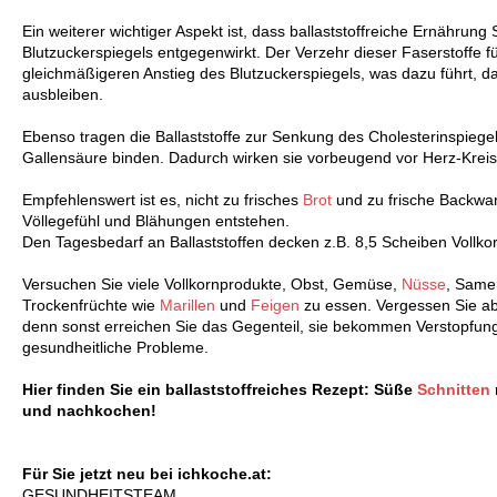
Ein weiterer wichtiger Aspekt ist, dass ballaststoffreiche Ernähru
Blutzuckerspiegels entgegenwirkt. Der Verzehr dieser Faserstoffe 
gleichmäßigeren Anstieg des Blutzuckerspiegels, was dazu führt, 
ausbleiben.
Ebenso tragen die Ballaststoffe zur Senkung des Cholesterinspiegels
Gallensäure binden. Dadurch wirken sie vorbeugend vor Herz-Krei
Empfehlenswert ist es, nicht zu frisches
Brot
und zu frische Backwa
Völlegefühl und Blähungen entstehen.
Den Tagesbedarf an Ballaststoffen decken z.B. 8,5 Scheiben Vollko
Versuchen Sie viele Vollkornprodukte, Obst, Gemüse,
Nüsse
, Same
Trockenfrüchte wie
Marillen
und
Feigen
zu essen. Vergessen Sie abe
denn sonst erreichen Sie das Gegenteil, sie bekommen Verstopfun
gesundheitliche Probleme.
Hier finden Sie ein ballaststoffreiches Rezept: Süße
Schnitten
und nachkochen!
Für Sie jetzt neu bei ichkoche.at:
GESUNDHEITSTEAM