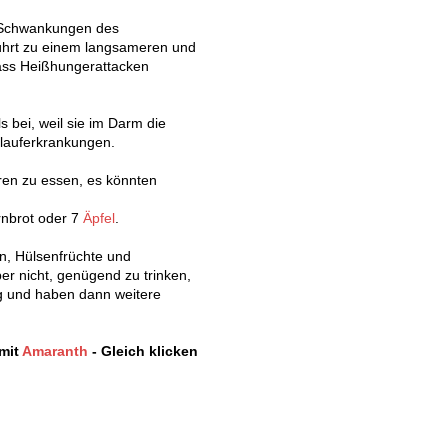
ng Schwankungen des
führt zu einem langsameren und
dass Heißhungerattacken
 bei, weil sie im Darm die
slauferkrankungen.
ren zu essen, es könnten
rnbrot oder 7
Äpfel
.
n, Hülsenfrüchte und
r nicht, genügend zu trinken,
g und haben dann weitere
mit
Amaranth
- Gleich klicken