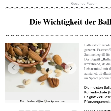
Gesunde Fasern
Die Wichtigkeit der Ball
Ballaststoffe werd
genannt. Faserstoff
Sammelbegriff für 
„Balla
Der Begriff
irreführend, da die
Lebensmittel mit (
Previous
Next
ausstattet. „Ballas
im Sprachgebrauch 
Die meisten Ball
Kohlenhydrate (P
Es gibt: Zellulos
Pflanzengummis,
Pepin
Foto: freelancebloke - istockphoto.com
Foto: Ballaststoffe sind wic
Foto: freelanc
ist
Diese Faserstoff