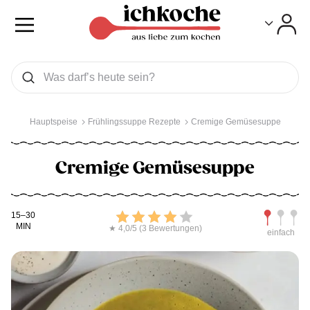
Toggle
Toggle
Was wollen Sie suchen
Suchen
Hauptspeise
Frühlingssuppe Rezepte
Cremige Gemüsesuppe
Cremige Gemüsesuppe
Kochdauer
Bewerten
Schwierig
15–30
MIN
★ 4,0/5 (3 Bewertungen)
einfach