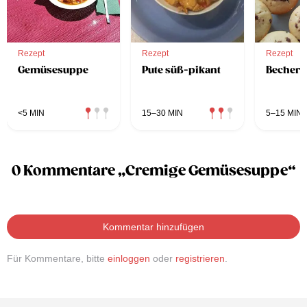
Rezept
Rezept
Rezept
Gemüsesuppe
Pute süß-pikant
Becherm
<5 MIN
15–30 MIN
5–15 MIN
0 Kommentare „Cremige Gemüsesuppe“
Kommentar hinzufügen
Für Kommentare, bitte
einloggen
oder
registrieren
.