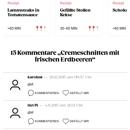
Rezept
Rezept
Rezept
Lammsteaks in
Gefüllte Stollen
Schoko
Tomatensauce
Kekse
>60 MIN
30–60 MIN
>60 MIN
15 Kommentare „Cremeschnitten mit
frischen Erdbeeren“
karolus1
— 28.12.2015 um 06:57 Uhr
gut
KOMMENTIEREN
GEFÄLLT MIR
Hel Pi
— 4.8.2015 um 21:52 Uhr
gut
KOMMENTIEREN
GEFÄLLT MIR