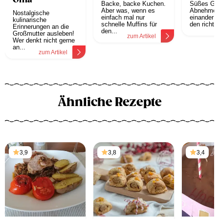
Oma
Backe, backe Kuchen.
Süßes Ge
Aber was, wenn es
Abnehmen
Nostalgische
einfach mal nur
einander n
kulinarische
schnelle Muffins für
den richtig
Erinnerungen an die
z
den...
Großmutter ausleben!
zum Artikel
Wer denkt nicht gerne
an...
zum Artikel
Ähnliche Rezepte
3,9
3,8
3,4