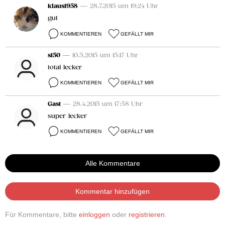
klaus1958
— 28.7.2015 um 19:24 Uhr
gut
KOMMENTIEREN
GEFÄLLT MIR
s150
— 10.5.2015 um 15:17 Uhr
total lecker
KOMMENTIEREN
GEFÄLLT MIR
Gast
— 28.4.2015 um 17:58 Uhr
super lecker
KOMMENTIEREN
GEFÄLLT MIR
Alle Kommentare
Kommentar hinzufügen
Für Kommentare, bitte
einloggen
oder
registrieren
.