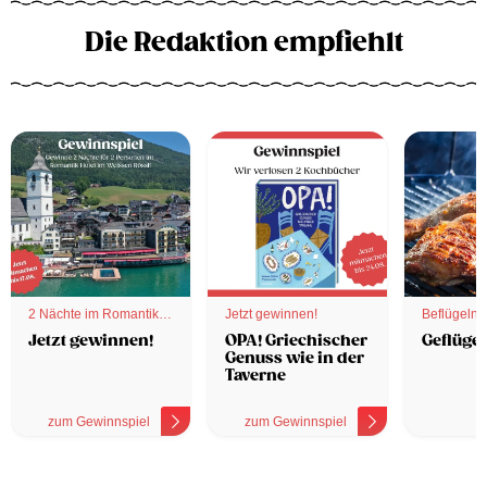
Die Redaktion empfiehlt
2 Nächte im Romantik
Jetzt gewinnen!
Beflügelnd
Hotel
Jetzt gewinnen!
OPA! Griechischer
Geflügel
Genuss wie in der
Taverne
zum Gewinnspiel
zum Gewinnspiel
z