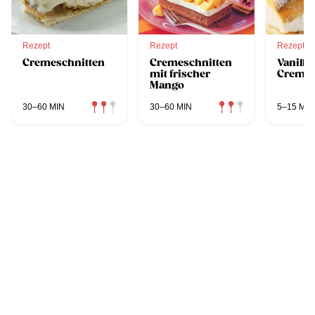
Rezept
Rezept
Rezept
Cremeschnitten
Cremeschnitten
Vanille
mit frischer
Cremes
Mango
30–60 MIN
30–60 MIN
5–15 MIN