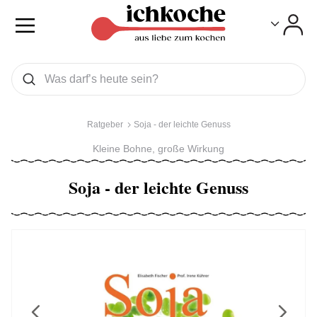
Toggle
Toggle
Was wollen Sie suchen
Suchen
Ratgeber
Soja - der leichte Genuss
Kleine Bohne, große Wirkung
Soja - der leichte Genuss
Previous
Next