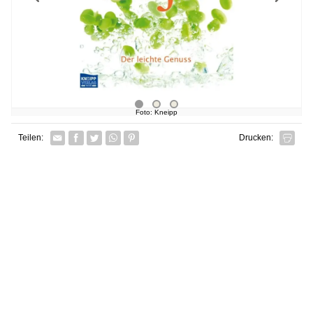
Foto: Kneipp
Facebook
Twitter
Whatsapp senden
Pin it
Teilen:
Drucken: