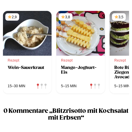
2,9
3,8
3,5
Rezept
Rezept
Rezept
Wein-Sauerkraut
Mango-Joghurt-
Rote Rü
Eis
Ziegenk
Avocad
15–30 MIN
5–15 MIN
5–15 MIN
0 Kommentare „Blitzrisotto mit Kochsalat
mit Erbsen“