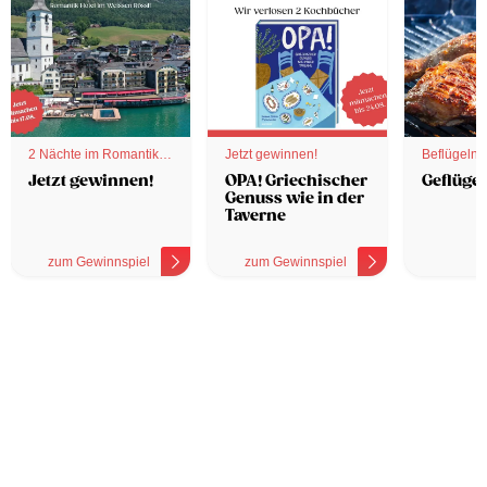
2 Nächte im Romantik
Jetzt gewinnen!
Beflügelnd
Hotel
Jetzt gewinnen!
OPA! Griechischer
Geflügel
Genuss wie in der
Taverne
zum Gewinnspiel
zum Gewinnspiel
z