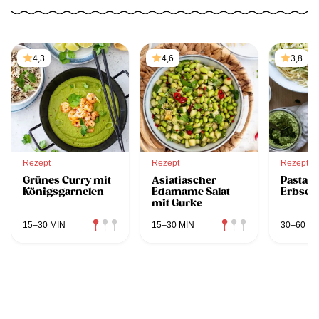
4,3
4,6
3,8
Rezept
Rezept
Rezept
Grünes Curry mit
Asiatiascher
Pasta m
Königsgarnelen
Edamame Salat
Erbsen
mit Gurke
15–30 MIN
15–30 MIN
30–60 MI