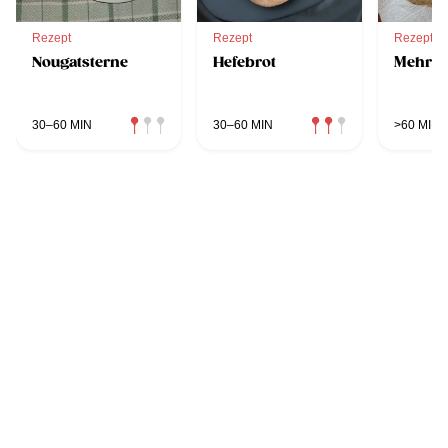
Rezept
Rezept
Rezept
Nougatsterne
Hefebrot
Mehrko
30–60 MIN
30–60 MIN
>60 MIN