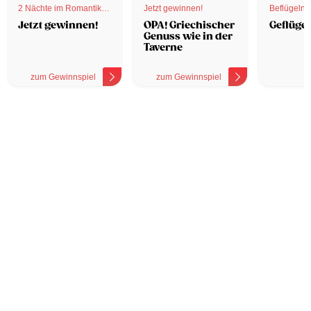
2 Nächte im Romantik
Jetzt gewinnen!
Beflügelnd
Hotel
Jetzt gewinnen!
OPA! Griechischer
Geflügel
Genuss wie in der
Taverne
zum Gewinnspiel
zum Gewinnspiel
z