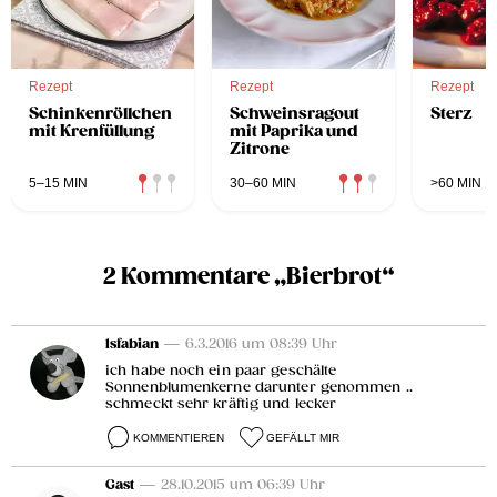
Rezept
Rezept
Rezept
Schinkenröllchen
Schweinsragout
Sterz
mit Krenfüllung
mit Paprika und
Zitrone
5–15 MIN
30–60 MIN
>60 MIN
2 Kommentare „Bierbrot“
lsfabian
— 6.3.2016 um 08:39 Uhr
ich habe noch ein paar geschälte
Sonnenblumenkerne darunter genommen ..
schmeckt sehr kräftig und lecker
KOMMENTIEREN
GEFÄLLT MIR
Gast
— 28.10.2015 um 06:39 Uhr