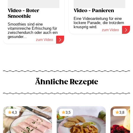
Video - Roter
Video - Panieren
Smoothie
Eine Videoanleitung für eine
lockere Panade, die trotzdem
Smoothies sind eine
knusprig wird.
vitaminreiche Erfrischung für
zum Video
zwischendurch oder auch ein
gesunder...
zum Video
Ähnliche Rezepte
4,3
3,5
3,8