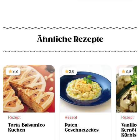
Ähnliche Rezepte
3,8
3,6
3,9
Rezept
Rezept
Rezept
Torta-Balsamico
Puten-
Vanillee
Kuchen
Geschnetzeltes
Kernöl 
Kürbisk