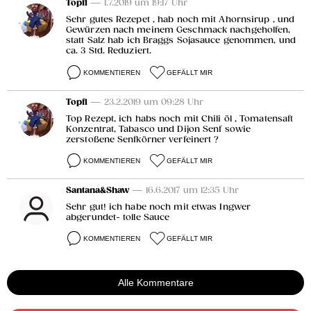
Topf1
— 1.7.2019 um 19:17 Uhr
Sehr gutes Rezepet , hab noch mit Ahornsirup , und
Gewürzen nach meinem Geschmack nachgeholfen,
statt Salz hab ich Braggs Sojasauce genommen, und
ca. 3 Std. Reduziert.
KOMMENTIEREN
GEFÄLLT MIR
Topf1
— 23.2.2019 um 09:28 Uhr
Top Rezept, ich habs noch mit Chili öl , Tomatensaft
Konzentrat, Tabasco und Dijon Senf sowie
zerstoßene Senfkörner verfeinert ?
KOMMENTIEREN
GEFÄLLT MIR
Santana&Shaw
— 16.6.2017 um 12:35 Uhr
Sehr gut! ich habe noch mit etwas Ingwer
abgerundet- tolle Sauce
KOMMENTIEREN
GEFÄLLT MIR
Alle Kommentare