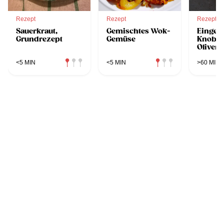
Rezept
Rezept
Rezept
Sauerkraut,
Gemischtes Wok-
Eingele
Grundrezept
Gemüse
Knobla
Olivenö
<5 MIN
<5 MIN
>60 MIN