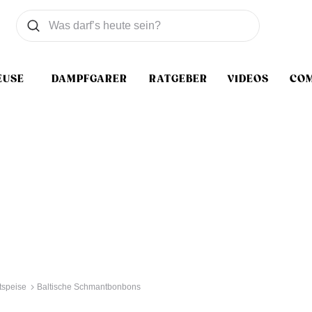
Was wollen Sie suchen
Suchen
EUSE
DAMPFGARER
RATGEBER
VIDEOS
CO
speise
Baltische Schmantbonbons