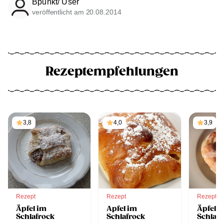
Bpunkt/ User
veröffentlicht am 20.08.2014
Rezeptempfehlungen
3,8
4,0
3,9
Rezept
Rezept
Rezept
Äpfel im
Apfel im
Äpfel i
Schlafrock
Schlafrock
Schlafr