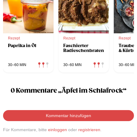
Rezept
Rezept
Rezept
Paprika in Öl
Faschierter
Trauben
Radieschenbraten
& Kürbi
30–60 MIN
30–60 MIN
30–60 MIN
0 Kommentare „Äpfel im Schlafrock“
Kommentar hinzufügen
Für Kommentare, bitte
einloggen
oder
registrieren
.