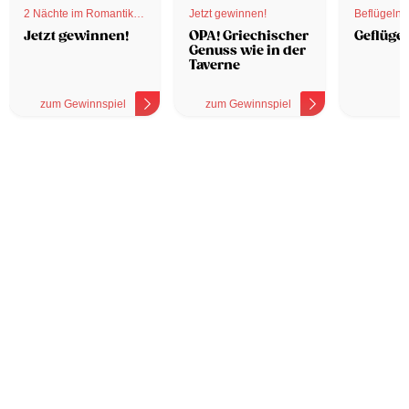
2 Nächte im Romantik
Jetzt gewinnen!
Beflügelnd
Hotel
Jetzt gewinnen!
OPA! Griechischer
Geflügel
Genuss wie in der
Taverne
zum Gewinnspiel
zum Gewinnspiel
z