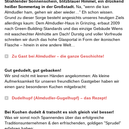
Strahlender Sonnenschein, blitzblauer Himmel, ein drückend
heißer Sommertag in der Großstadt.
Na, "wenn die kan
Almdudler ham, gehen wir aber wieder…" Eh schon wissen.
Grund zu dieser Sorge besteht angesichts unseres heutigen Ziels
allerdings kaum: Dem Almdudler-Haus in Grinzing, erbaut 2009
nach Green-Building-Standards und das einzige Gebäude Wiens
mit waschechter Almhütte am Dach! Durstig und voller Vorfreude
schreiten wir durch das hohe Glasportal in Form der ikonischen
Flasche – hinein in eine andere Welt…
Zu Gast bei Almdudler – die ganze Geschichte!
Gut gedudelt, gut gebacken!
Wir sind nicht mit leeren Händen angekommen: Als kleine
Aufmerksamkeit für unseren freundlichen Gastgeber haben wir
einen ganz besonderen Kuchen mitgebracht:
Dudelhupf (Almdudler-Gugelhupf) – das Rezept!
Bei Kuchen dudelt & tratscht es sich gleich viel besser!
Was wir sonst noch Spannendes über das erfolgreiche
Traditionsunternehmen & den erfrischenden, goldigen "Sprudel"
erfahren haben: