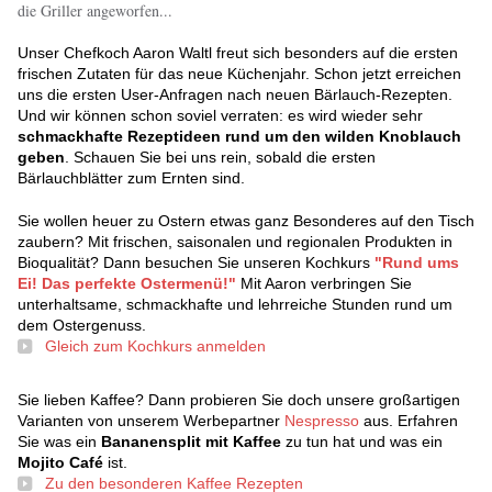
die Griller angeworfen...
Unser Chefkoch Aaron Waltl freut sich besonders auf die ersten
frischen Zutaten für das neue Küchenjahr. Schon jetzt erreichen
uns die ersten User-Anfragen nach neuen Bärlauch-Rezepten.
Und wir können schon soviel verraten: es wird wieder sehr
schmackhafte Rezeptideen rund um den wilden Knoblauch
geben
. Schauen Sie bei uns rein, sobald die ersten
Bärlauchblätter zum Ernten sind.
Sie wollen heuer zu Ostern etwas ganz Besonderes auf den Tisch
zaubern? Mit frischen, saisonalen und regionalen Produkten in
Bioqualität? Dann besuchen Sie unseren Kochkurs
"Rund ums
Ei! Das perfekte Ostermenü!"
Mit Aaron verbringen Sie
unterhaltsame, schmackhafte und lehrreiche Stunden rund um
dem Ostergenuss.
Gleich zum Kochkurs anmelden
Sie lieben Kaffee? Dann probieren Sie doch unsere großartigen
Varianten von unserem Werbepartner
Nespresso
aus. Erfahren
Sie was ein
Bananensplit mit Kaffee
zu tun hat und was ein
Mojito Café
ist.
Zu den besonderen Kaffee Rezepten