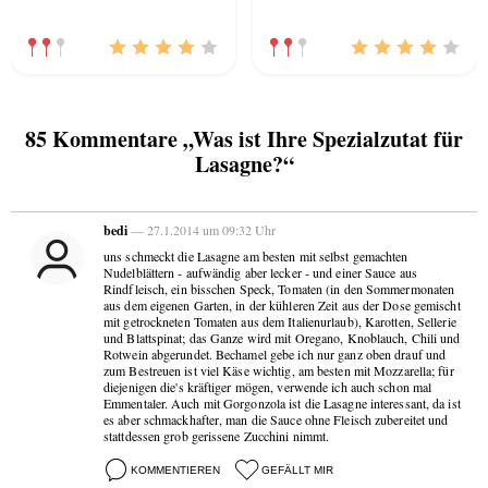
85 Kommentare „Was ist Ihre Spezialzutat für
Lasagne?“
bedi
— 27.1.2014 um 09:32 Uhr
uns schmeckt die Lasagne am besten mit selbst gemachten
Nudelblättern - aufwändig aber lecker - und einer Sauce aus
Rindfleisch, ein bisschen Speck, Tomaten (in den Sommermonaten
aus dem eigenen Garten, in der kühleren Zeit aus der Dose gemischt
mit getrockneten Tomaten aus dem Italienurlaub), Karotten, Sellerie
und Blattspinat; das Ganze wird mit Oregano, Knoblauch, Chili und
Rotwein abgerundet. Bechamel gebe ich nur ganz oben drauf und
zum Bestreuen ist viel Käse wichtig, am besten mit Mozzarella; für
diejenigen die's kräftiger mögen, verwende ich auch schon mal
Emmentaler. Auch mit Gorgonzola ist die Lasagne interessant, da ist
es aber schmackhafter, man die Sauce ohne Fleisch zubereitet und
stattdessen grob gerissene Zucchini nimmt.
KOMMENTIEREN
GEFÄLLT MIR