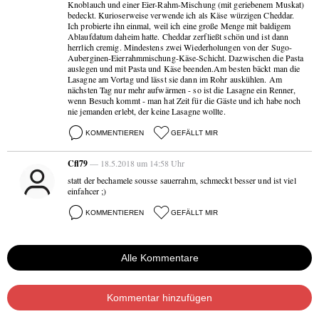
Knoblauch und einer Eier-Rahm-Mischung (mit geriebenem Muskat)
bedeckt. Kurioserweise verwende ich als Käse würzigen Cheddar.
Ich probierte ihn einmal, weil ich eine große Menge mit baldigem
Ablaufdatum daheim hatte. Cheddar zerfließt schön und ist dann
herrlich cremig. Mindestens zwei Wiederholungen von der Sugo-
Auberginen-Eierrahmmischung-Käse-Schicht. Dazwischen die Pasta
auslegen und mit Pasta und Käse beenden.Am besten bäckt man die
Lasagne am Vortag und lässt sie dann im Rohr auskühlen. Am
nächsten Tag nur mehr aufwärmen - so ist die Lasagne ein Renner,
wenn Besuch kommt - man hat Zeit für die Gäste und ich habe noch
nie jemanden erlebt, der keine Lasagne wollte.
KOMMENTIEREN
GEFÄLLT MIR
Cfl79
— 18.5.2018 um 14:58 Uhr
statt der bechamele sousse sauerrahm, schmeckt besser und ist viel
einfahcer ;)
KOMMENTIEREN
GEFÄLLT MIR
Alle Kommentare
Kommentar hinzufügen