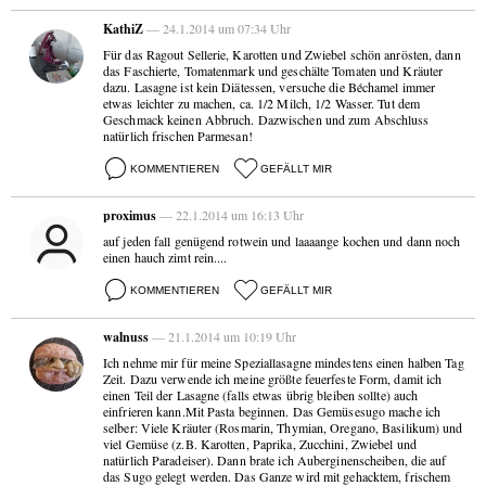
KathiZ
— 24.1.2014 um 07:34 Uhr
Für das Ragout Sellerie, Karotten und Zwiebel schön anrösten, dann
das Faschierte, Tomatenmark und geschälte Tomaten und Kräuter
dazu. Lasagne ist kein Diätessen, versuche die Béchamel immer
etwas leichter zu machen, ca. 1/2 Milch, 1/2 Wasser. Tut dem
Geschmack keinen Abbruch. Dazwischen und zum Abschluss
natürlich frischen Parmesan!
KOMMENTIEREN
GEFÄLLT MIR
proximus
— 22.1.2014 um 16:13 Uhr
auf jeden fall genügend rotwein und laaaange kochen und dann noch
einen hauch zimt rein....
KOMMENTIEREN
GEFÄLLT MIR
walnuss
— 21.1.2014 um 10:19 Uhr
Ich nehme mir für meine Speziallasagne mindestens einen halben Tag
Zeit. Dazu verwende ich meine größte feuerfeste Form, damit ich
einen Teil der Lasagne (falls etwas übrig bleiben sollte) auch
einfrieren kann.Mit Pasta beginnen. Das Gemüsesugo mache ich
selber: Viele Kräuter (Rosmarin, Thymian, Oregano, Basilikum) und
viel Gemüse (z.B. Karotten, Paprika, Zucchini, Zwiebel und
natürlich Paradeiser). Dann brate ich Auberginenscheiben, die auf
das Sugo gelegt werden. Das Ganze wird mit gehacktem, frischem