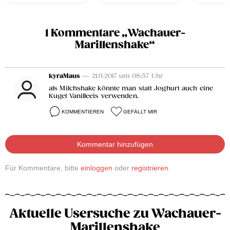
1 Kommentare „Wachauer-
Marillenshake“
kyraMaus
— 21.9.2017 um 08:57 Uhr
als Milchshake könnte man statt Joghurt auch eine
Kugel Vanilleeis verwenden.
KOMMENTIEREN
GEFÄLLT MIR
Kommentar hinzufügen
Für Kommentare, bitte
einloggen
oder
registrieren
.
Aktuelle Usersuche zu Wachauer-
Marillenshake