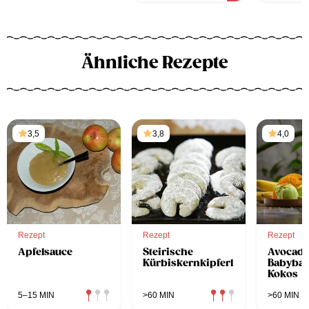
Ähnliche Rezepte
3,5
3,8
4,0
Rezept
Rezept
Rezept
Apfelsauce
Steirische
Avocad
Kürbiskernkipferl
Babyban
Kokos
5–15 MIN
>60 MIN
>60 MIN