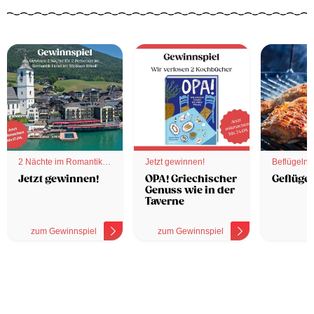
2 Nächte im Romantik
Jetzt gewinnen!
Beflügelnd
Hotel
Jetzt gewinnen!
OPA! Griechischer
Geflügel
Genuss wie in der
Taverne
zum Gewinnspiel
zum Gewinnspiel
z