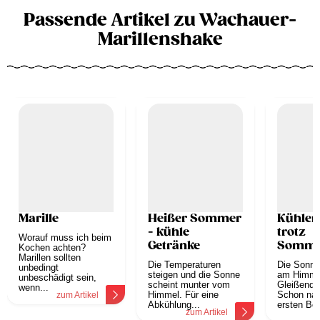
Passende Artikel zu Wachauer-
Marillenshake
Marille
Heißer Sommer
Kühler
- kühle
trotz
Worauf muss ich beim
Getränke
Somme
Kochen achten?
Marillen sollten
mit der
Die Temperaturen
Die Sonne
unbedingt
richtig
steigen und die Sonne
am Himme
unbeschädigt sein,
scheint munter vom
Ernäh
Gleißendes
wenn...
Himmel. Für eine
Schon na
zum Artikel
Abkühlung...
ersten Be
zum Artikel
z