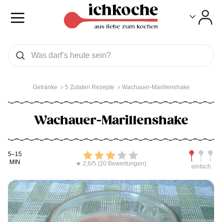
Toggle
Toggle
Was wollen Sie suchen
Suchen
Getränke
5 Zutaten Rezepte
Wachauer-Marillenshake
Wachauer-Marillenshake
Kochdauer
Bewerten
Schwierig
5–15
MIN
★ 2,6/5 (20 Bewertungen)
einfach