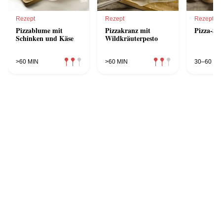
Rezept
Rezept
Rezept
Pizzablume mit
Pizzakranz mit
Pizza-Str
Schinken und Käse
Wildkräuterpesto
>60 MIN
>60 MIN
30–60 MI