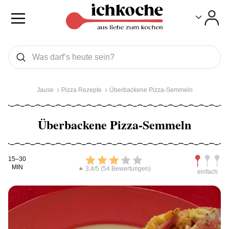
Toggle
Toggle
Was wollen Sie suchen
Suchen
Jause
Pizza Rezepte
Überbackene Pizza-Semmeln
Überbackene Pizza-Semmeln
Kochdauer
Bewerten
Schwierig
15–30
MIN
★ 3,4/5 (54 Bewertungen)
einfach