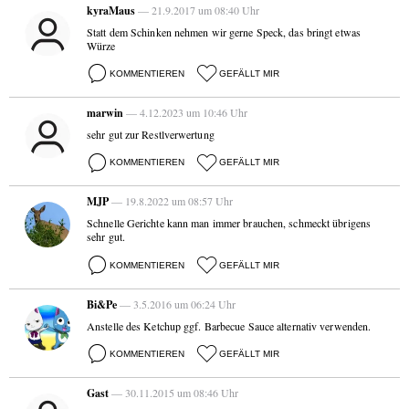
kyraMaus
— 21.9.2017 um 08:40 Uhr
Statt dem Schinken nehmen wir gerne Speck, das bringt etwas
Würze
KOMMENTIEREN
GEFÄLLT MIR
marwin
— 4.12.2023 um 10:46 Uhr
sehr gut zur Restlverwertung
KOMMENTIEREN
GEFÄLLT MIR
MJP
— 19.8.2022 um 08:57 Uhr
Schnelle Gerichte kann man immer brauchen, schmeckt übrigens
sehr gut.
KOMMENTIEREN
GEFÄLLT MIR
Bi&Pe
— 3.5.2016 um 06:24 Uhr
Anstelle des Ketchup ggf. Barbecue Sauce alternativ verwenden.
KOMMENTIEREN
GEFÄLLT MIR
Gast
— 30.11.2015 um 08:46 Uhr