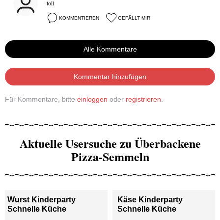
toll
KOMMENTIEREN
GEFÄLLT MIR
Alle Kommentare
Kommentar hinzufügen
Für Kommentare, bitte
einloggen
oder
registrieren
.
Aktuelle Usersuche zu Überbackene
Pizza-Semmeln
Wurst Kinderparty
Käse Kinderparty
Schnelle Küche
Schnelle Küche