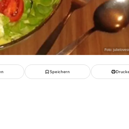
Foto: julielove
en
Speichern
Druck