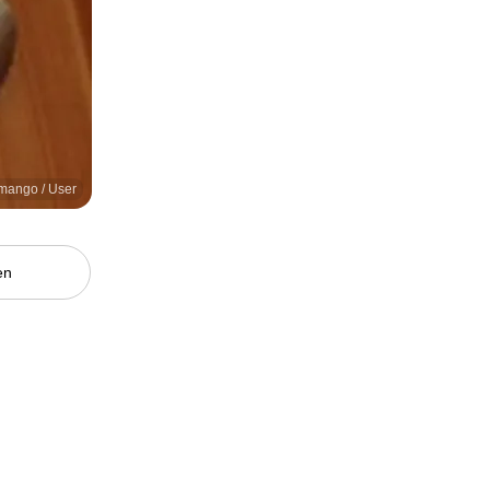
smango / User
en