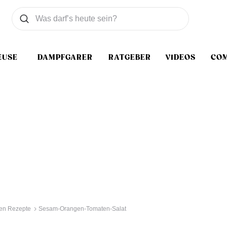
Was wollen Sie suchen
Suchen
EUSE
DAMPFGARER
RATGEBER
VIDEOS
CO
en Rezepte
Sesam-Orangen-Tomaten-Salat