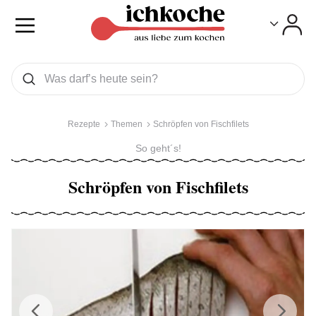
Toggle
Toggle
Was wollen Sie suchen
Suchen
Rezepte
Themen
Schröpfen von Fischfilets
So geht´s!
Schröpfen von Fischfilets
Previous
Next