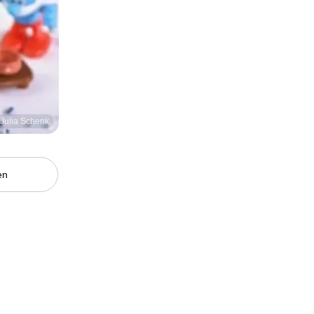
/ Julia Schenk
en