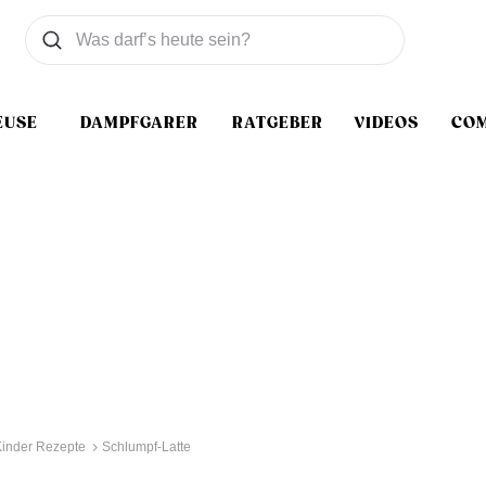
Was wollen Sie suchen
Suchen
EUSE
DAMPFGARER
RATGEBER
VIDEOS
CO
Kinder Rezepte
Schlumpf-Latte