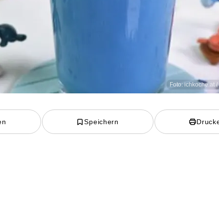
Foto: ichkoche.at 
en
Speichern
Druck