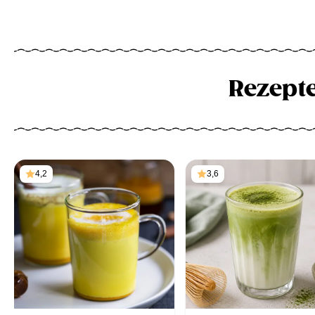
Rezept
4,2
3,6