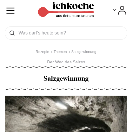
Toggle
Toggle
Was wollen Sie suchen
Suchen
Rezepte
Themen
Salzgewinnung
Der Weg des Salzes
Salzgewinnung