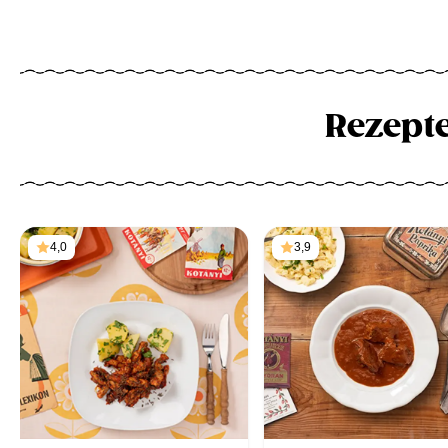
Rezept
4,0
3,9