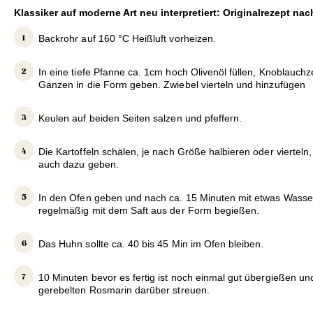
Klassiker auf moderne Art neu interpretiert: Originalrezept na
Backrohr auf 160 °C Heißluft vorheizen.
In eine tiefe Pfanne ca. 1cm hoch Olivenöl füllen, Knoblauc
Ganzen in die Form geben. Zwiebel vierteln und hinzufügen
Keulen auf beiden Seiten salzen und pfeffern.
Die Kartoffeln schälen, je nach Größe halbieren oder vierteln,
auch dazu geben.
In den Ofen geben und nach ca. 15 Minuten mit etwas Wasse
regelmäßig mit dem Saft aus der Form begießen.
Das Huhn sollte ca. 40 bis 45 Min im Ofen bleiben.
10 Minuten bevor es fertig ist noch einmal gut übergießen un
gerebelten Rosmarin darüber streuen.