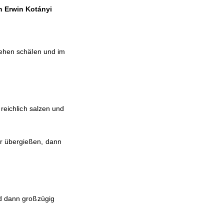
ch Erwin Kotányi
hzehen schälen und im
 reichlich salzen und
r übergießen, dann
d dann großzügig