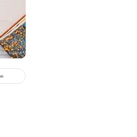
Foto: Kotányi
en