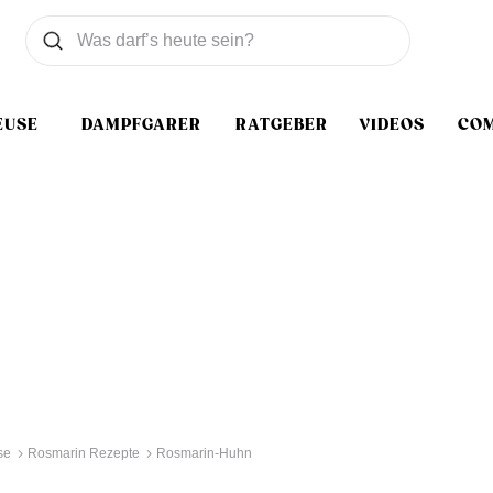
Was wollen Sie suchen
Suchen
EUSE
DAMPFGARER
RATGEBER
VIDEOS
CO
se
Rosmarin Rezepte
Rosmarin-Huhn