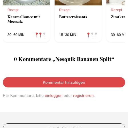
Rezept
Rezept
Rezept
Karamellsauce mit
Buttercroissants
Zimtkran
Meersalz
30–60 MIN
15–30 MIN
30–60 MIN
0 Kommentare „Nesquik Bananen Split“
Kommentar hinzufügen
Für Kommentare, bitte
einloggen
oder
registrieren
.