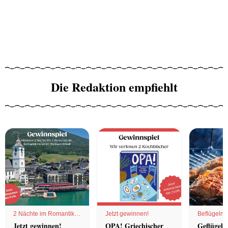
Die Redaktion empfiehlt
2 Nächte im Romantik
Jetzt gewinnen!
Beflügelnd
Hotel
Jetzt gewinnen!
OPA! Griechischer
Geflügel 