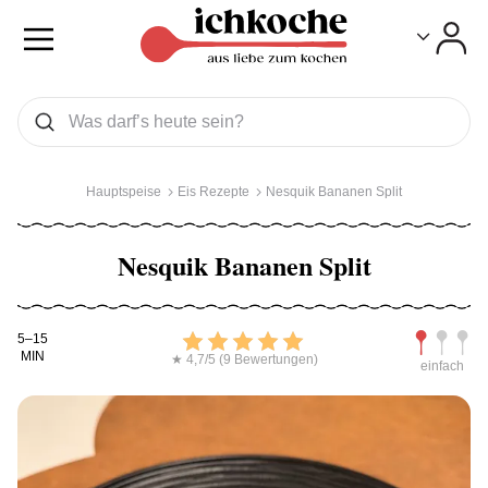
Toggle
Toggle
Was wollen Sie suchen
Suchen
Hauptspeise
Eis Rezepte
Nesquik Bananen Split
Nesquik Bananen Split
Kochdauer
Bewerten
Schwierig
5–15
MIN
★ 4,7/5 (9 Bewertungen)
einfach