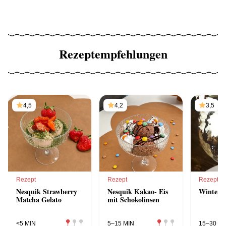
Rezeptempfehlungen
4,5
4,2
3,5
Rezept
Rezept
Rezept
Nesquik Strawberry
Nesquik Kakao- Eis
Winterei
Matcha Gelato
mit Schokolinsen
<5 MIN
5–15 MIN
15–30 MI