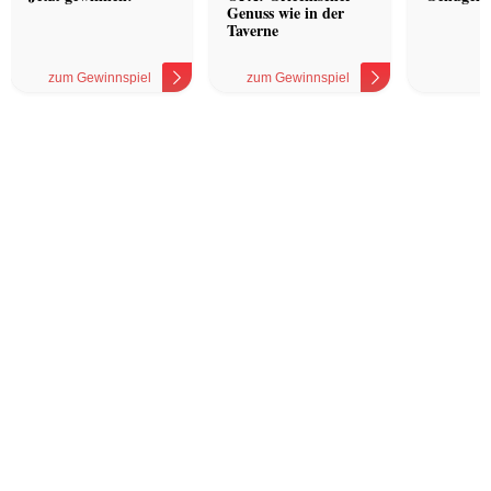
Genuss wie in der
Taverne
zum Gewinnspiel
zum Gewinnspiel
z