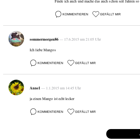
Finde ich auch und mache das auch schon seit Jahren so 
KOMMENTIEREN
GEFÄLLT MIR
sommermorgen86
— 17.6.2015 um 21:05 Uhr
Ich liebe Mangos
KOMMENTIEREN
GEFÄLLT MIR
Anne1
— 1.1.2015 um 14:45 Uhr
ja einen Mango ist echt lecker
KOMMENTIEREN
GEFÄLLT MIR