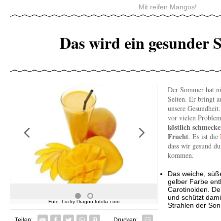
Mit reifen Mangos!
Das wird ein gesunder
Der Sommer hat ni
Seiten. Er bringt a
unsere Gesundheit
vor vielen Problem
köstlich schmecke
Frucht
. Es ist die
Previous
Next
dass wir gesund d
kommen.
Das weiche, süße
gelber Farbe en
Carotinoiden. De
und schützt dami
Foto: Kneipp Verlag
Foto: Luck
Strahlen der Son
Facebook
Twitter
Whatsapp senden
Pin it
Teilen:
Drucken: