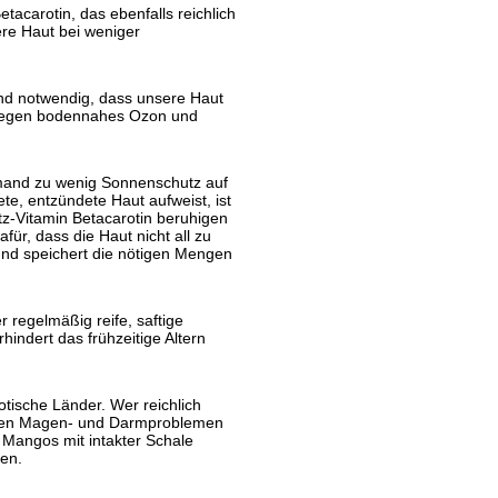
tacarotin, das ebenfalls reichlich
ere Haut bei weniger
ind notwendig, dass unsere Haut
 gegen bodennahes Ozon und
mand zu wenig Sonnenschutz auf
te, entzündete Haut aufweist, ist
z-Vitamin Betacarotin beruhigen
für, dass die Haut nicht all zu
und speichert die nötigen Mengen
 regelmäßig reife, saftige
indert das frühzeitige Altern
otische Länder. Wer reichlich
deren Magen- und Darmproblemen
e Mangos mit intakter Schale
gen.