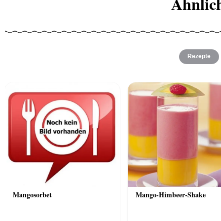
Ähnlic
Rezepte
Mangosorbet
Mango-Himbeer-Shake