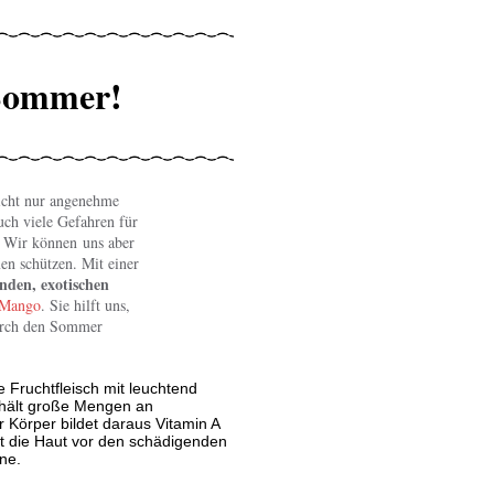
 Sommer!
cht nur angenehme
uch viele Gefahren für
. Wir können uns aber
en schützen. Mit einer
nden, exotischen
Mango
. Sie hilft uns,
urch den Sommer
 Fruchtfleisch mit leuchtend
thält große Mengen an
r Körper bildet daraus Vitamin A
t die Haut vor den schädigenden
y Dragon fotolia.com
ne.