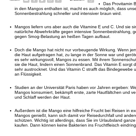
Das Provitamin Be
in den Mangos enthalten ist, macht es auch möglich, dass uns
Sonnenbestrahlung schneller und intensiver braun wird.
Mangos liefern uns aber auch die Vitamine E und C. Und sie s
natürliche Abwehrkräfte gegen intensive Sonnenbestrahlung,
gegen Smog-Belastung an heißen Tagen aufbaut.
Doch die Mango hat nicht nur vorbeugende Wirkung. Wenn je
die Haut aufgetragen hat, zu lange in der Sonne war und geröte
es sehr wirkungsvoll, Mangos zu essen. Mit ihrem Sonnenschut
sie die Haut, lindern einen Sonnenbrand. Das Vitamin E sorgt da
sehr austrocknet. Und das Vitamin C strafft das Bindegewebe 
an Flüssigkeit.
Studien an der Universität Paris haben vor Jahren ergeben: Wer
Mangos konsumiert, bekämpft erste, zarte Hautfältchen und verh
und Schlaff werden der Haut.
Außerdem ist die Mango eine hilfreiche Frucht bei Reisen in ex
Mangos genießt, kann sich damit vor Reisedurchfall und an
schützen. Wichtig ist allerdings, dass Sie im Urlaubsland ganz
kaufen. Dann können keine Bakterien ins Fruchtfleisch eindrin