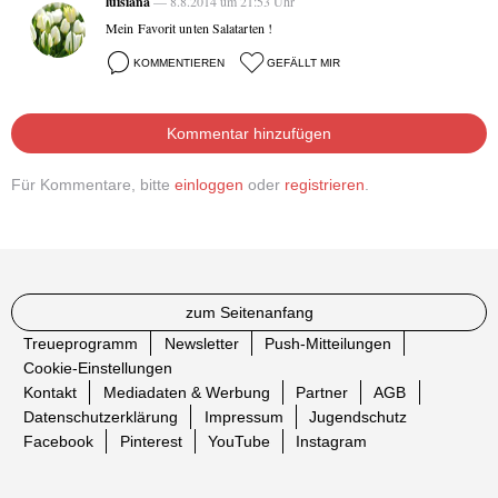
luisiana
— 8.8.2014 um 21:53 Uhr
Mein Favorit unten Salatarten !
KOMMENTIEREN
GEFÄLLT MIR
Kommentar hinzufügen
Für Kommentare, bitte
einloggen
oder
registrieren
.
zum Seitenanfang
Treueprogramm
Newsletter
Push-Mitteilungen
Cookie-Einstellungen
Kontakt
Mediadaten & Werbung
Partner
AGB
Datenschutzerklärung
Impressum
Jugendschutz
Facebook
Pinterest
YouTube
Instagram