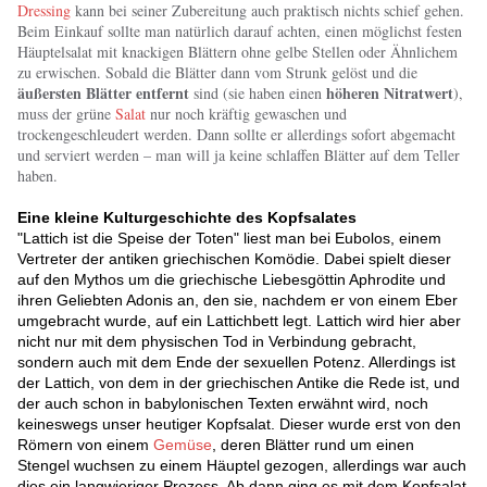
Dressing
kann bei seiner Zubereitung auch praktisch nichts schief gehen.
Beim Einkauf sollte man natürlich darauf achten, einen möglichst festen
Häuptelsalat mit knackigen Blättern ohne gelbe Stellen oder Ähnlichem
zu erwischen. Sobald die Blätter dann vom Strunk gelöst und die
äußersten Blätter entfernt
höheren Nitratwert
sind (sie haben einen
),
muss der grüne
Salat
nur noch kräftig gewaschen und
trockengeschleudert werden. Dann sollte er allerdings sofort abgemacht
und serviert werden – man will ja keine schlaffen Blätter auf dem Teller
haben.
Eine kleine Kulturgeschichte des Kopfsalates
"Lattich ist die Speise der Toten" liest man bei Eubolos, einem
Vertreter der antiken griechischen Komödie. Dabei spielt dieser
auf den Mythos um die griechische Liebesgöttin Aphrodite und
ihren Geliebten Adonis an, den sie, nachdem er von einem Eber
umgebracht wurde, auf ein Lattichbett legt. Lattich wird hier aber
nicht nur mit dem physischen Tod in Verbindung gebracht,
sondern auch mit dem Ende der sexuellen Potenz. Allerdings ist
der Lattich, von dem in der griechischen Antike die Rede ist, und
der auch schon in babylonischen Texten erwähnt wird, noch
keineswegs unser heutiger Kopfsalat. Dieser wurde erst von den
Römern von einem
Gemüse
, deren Blätter rund um einen
Stengel wuchsen zu einem Häuptel gezogen, allerdings war auch
dies ein langwieriger Prozess. Ab dann ging es mit dem Kopfsalat