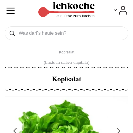
Toggle
Toggle
Was wollen Sie suchen
Suchen
Kopfsalat
(Lactuca sativa capitata)
Kopfsalat
Previous
Next