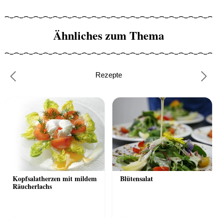
Ähnliches zum Thema
Rezepte
Previous
Nex
Kopfsalatherzen mit mildem
Blütensalat
Räucherlachs