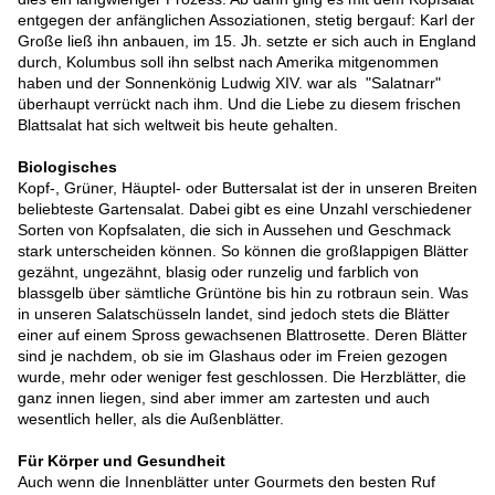
entgegen der anfänglichen Assoziationen, stetig bergauf: Karl der
Große ließ ihn anbauen, im 15. Jh. setzte er sich auch in England
durch, Kolumbus soll ihn selbst nach Amerika mitgenommen
haben und der Sonnenkönig Ludwig XIV. war als "Salatnarr"
überhaupt verrückt nach ihm. Und die Liebe zu diesem frischen
Blattsalat hat sich weltweit bis heute gehalten.
Biologisches
Kopf-, Grüner, Häuptel- oder Buttersalat ist der in unseren Breiten
beliebteste Gartensalat. Dabei gibt es eine Unzahl verschiedener
Sorten von Kopfsalaten, die sich in Aussehen und Geschmack
stark unterscheiden können. So können die großlappigen Blätter
gezähnt, ungezähnt, blasig oder runzelig und farblich von
blassgelb über sämtliche Grüntöne bis hin zu rotbraun sein. Was
in unseren Salatschüsseln landet, sind jedoch stets die Blätter
einer auf einem Spross gewachsenen Blattrosette. Deren Blätter
sind je nachdem, ob sie im Glashaus oder im Freien gezogen
wurde, mehr oder weniger fest geschlossen. Die Herzblätter, die
ganz innen liegen, sind aber immer am zartesten und auch
wesentlich heller, als die Außenblätter.
Für Körper und Gesundheit
Auch wenn die Innenblätter unter Gourmets den besten Ruf