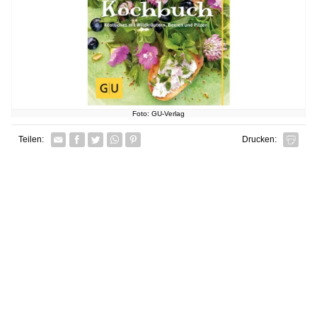
Foto: GU-Verlag
Facebook
Twitter
Whatsapp senden
Pin it
Teilen:
Drucken: