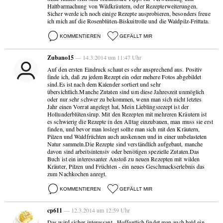
Haltbarmachung von Wildkräutern, oder Rezepterweiterungen.
Sicher werde ich noch einige Rezepte ausprobieren, besonders freue
ich mich auf die Rosenblüten-Biskuitrolle und die Waldpilz-Frittata.
KOMMENTIEREN
GEFÄLLT MIR
Zubano15
— 14.3.2014 um 11:47 Uhr
Auf den ersten Eindruck schaut es sehr ansprechend aus. Positiv
finde ich, daß zu jedem Rezept ein oder mehere Fotos abgebildet
sind.Es ist nach dem Kalender sortiert und sehr
übersichtlich.Manche Zutaten sind um diese Jahreszeit unmöglich
oder nur sehr schwer zu bekommen, wenn man sich nicht letztes
Jahr einen Vorrat angelegt hat, Mein Lieblingsrezept ist der
Hollunderblütensirup. Mit den Rezepten mit mehreren Kräutern ist
es schwierig die Rezepte in den Alltag einzubauen, man muss sie erst
finden, und bevor man loslegt sollte man sich mit den Kräutern,
Pilzen und Waldfrüchten auch auskennen und in einer unbelasteten
Natur sammeln.Die Rezepte sind verständlich aufgebaut, manche
davon sind arbeitsintensiv oder benötigen spezielle Zutaten.Das
Buch ist ein interessanter Anstoß zu neuen Rezepten mit wilden
Kräuter, Pilzen und Früchten - ein neues Geschmackserlebnis das
zum Nachkochen anregt.
KOMMENTIEREN
GEFÄLLT MIR
cp611
— 12.3.2014 um 12:59 Uhr
Das wird sicher interessant...Hoffentlich findet man auch bald ein