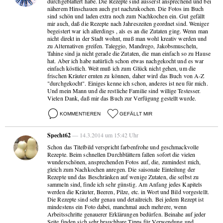
durchgeblättert habe. Die Rezepte sind äusserst ansprechend und bei
näherem Hinschauen auch gut nachzukochen. Die Fotos im Buch
sind schön und laden extra noch zum Nachkochen ein. Gut gefällt
mir auch, daß die Rezepte nach Jahreszeiten geordnet sind. Weniger
begeistert war ich allerdings , als es an die Zutaten ging. Wenn man
nicht direkt in der Stadt wohnt, muß man wohl kreativ werden und
zu Alternativen greifen. Taleggio, Mandrego, Jakobsmuscheln,
Tahine sind ja nicht gerade die Zutaten, die man einfach so zu Hause
hat. Aber ich habe natürlich schon etwas nachgekocht und es war
einfach köstlich. Weit muß ich zum Glück nicht gehen, um die
frischen Kräuter ernten zu können, daher wird das Buch von A-Z
"durchgekocht". Einiges kenne ich schon, anderes ist neu für mich.
Und mein Mann und die restliche Familie sind willige Testesser.
Vielen Dank, daß mir das Buch zur Verfügung gestellt wurde.
KOMMENTIEREN
GEFÄLLT MIR
Specht62
— 14.3.2014 um 15:42 Uhr
Schon das Titelbild verspricht farbenfrohe und geschmackvolle
Rezepte. Beim schnellen Durchblättern fallen sofort die vielen
wunderschönen, ansprechenden Fotos auf, die, zumindest mich,
gleich zum Nachkochen anregen. Die saisonale Einteilung der
Rezepte und das Beschränken auf wenige Zutaten, die selbst zu
sammeln sind, finde ich sehr günstig. Am Anfang jedes Kapitels
werden die Kräuter, Beeren, Pilze, etc. in Wort und Bild vorgestellt.
Die Rezepte sind sehr genau und detailreich. Bei jedem Rezept ist
mindestens ein Foto dabei, manchmal auch mehrere, wenn
Arbeitsschritte genauerer Erklärungen bedürfen. Beinahe auf jeder
Seite finden sich sehr brauchbare Tipps für Verwendung und