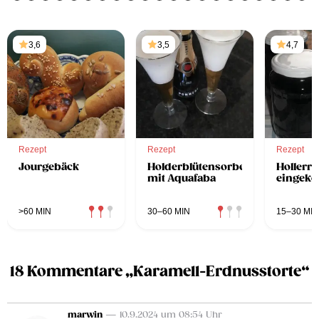
3,6
3,5
4,7
Rezept
Rezept
Rezept
Jourgebäck
Holderblütensorbet
Hollerrö
mit Aquafaba
eingeko
>60 MIN
30–60 MIN
15–30 MIN
18 Kommentare „Karamell-Erdnusstorte“
marwin
— 10.9.2024 um 08:54 Uhr