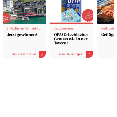
2 Nächte im Romantik
Jetzt gewinnen!
Beflügelnd
Hotel
Jetzt gewinnen!
OPA! Griechischer
Geflügel
Genuss wie in der
Taverne
zum Gewinnspiel
zum Gewinnspiel
z