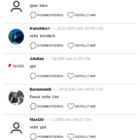
gute Idee
KOMMENTIEREN
GEFÄLLT MIR
franziska 1
— 22.12.2022 um 20:00 Uhr
sehr köstlich
KOMMENTIEREN
GEFÄLLT MIR
JJulian
— 7.11.2015 um 14:25 Uhr
gut
KOMMENTIEREN
GEFÄLLT MIR
Baramundi
— 29.8.2015 um 08:07 Uhr
Passt-sehr Gut
KOMMENTIEREN
GEFÄLLT MIR
Maxi20
— 1.7.2015 um 06:22 Uhr
sehr gut
KOMMENTIEREN
GEFÄLLT MIR