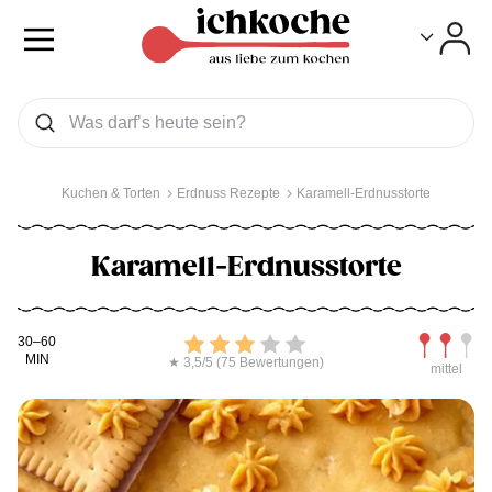
Toggle
Toggle
Was wollen Sie suchen
Suchen
Kuchen & Torten
Erdnuss Rezepte
Karamell-Erdnusstorte
Karamell-Erdnusstorte
Kochdauer
Bewerten
Schwierig
30–60
MIN
★ 3,5/5 (75 Bewertungen)
mittel