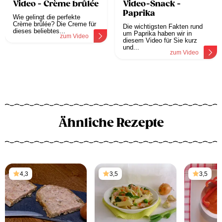
Video - Crème brûlée
Video-Snack -
Paprika
Wie gelingt die perfekte
Crème brûlée? Die Creme für
Die wichtigsten Fakten rund
dieses beliebtes...
um Paprika haben wir in
zum Video
diesem Video für Sie kurz
und...
zum Video
Ähnliche Rezepte
4,3
3,5
3,5