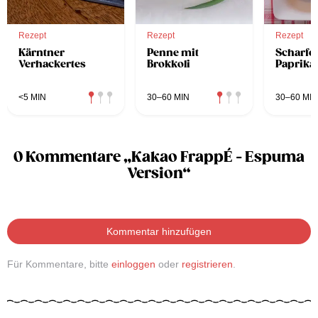
Rezept
Rezept
Rezept
Kärntner
Penne mit
Scharfe
Verhackertes
Brokkoli
Paprika
<5 MIN
30–60 MIN
30–60 MIN
0 Kommentare „Kakao FrappÉ - Espuma
Version“
Kommentar hinzufügen
Für Kommentare, bitte
einloggen
oder
registrieren
.