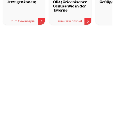
Hotel
Jetzt gewinnen!
OPA! Griechischer
Geflügel
Genuss wie in der
Taverne
zum Gewinnspiel
zum Gewinnspiel
z