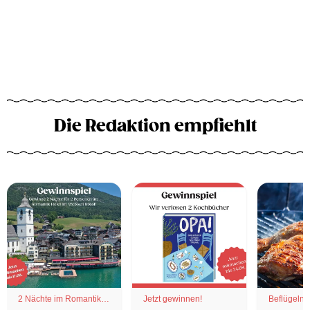
Die Redaktion empfiehlt
2 Nächte im Romantik
Jetzt gewinnen!
Beflügelnd