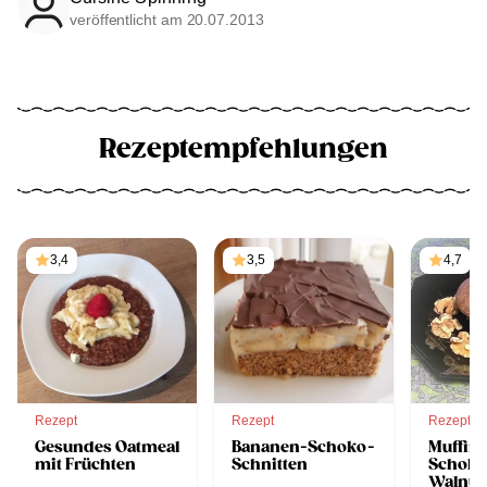
veröffentlicht am 20.07.2013
Rezeptempfehlungen
3,4
3,5
4,7
Rezept
Rezept
Rezept
Gesundes Oatmeal
Bananen-Schoko-
Muffins
mit Früchten
Schnitten
Schoko
Walnüs