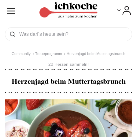
Toggle
Toggle
Was wollen Sie suchen
Suchen
Community
Treueprogramm
Herzenjagd beim Muttertagsbrunch
20 Herzen sammeln!
Herzenjagd beim Muttertagsbrunch