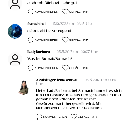
auch mit Bärlauch sehr gut
KOMMENTIEREN
GEFÄLLT MIR
franziska 1
— 17.10.2023 um 23:15 Uhr
schmeckt hervorragend
KOMMENTIEREN
GEFÄLLT MIR
LadyBarbara
— 25.5.2017 um 20:07 Uhr
Was ist Sumak/Sumach?
KOMMENTIEREN
GEFÄLLT MIR
APoisinger/ichkoche.at
— 26.5.2017 um 09:17
Uhr
Liebe LadyBarbara, bei Sumach handelt es sich
um ein Gewürz, das aus den getrockneten und
gemahlenen Früchten der Pflanze
Gewürzsumach hergestellt wird. Mit
kulinarischen Grüßen, die Redaktion.
KOMMENTIEREN
GEFÄLLT MIR