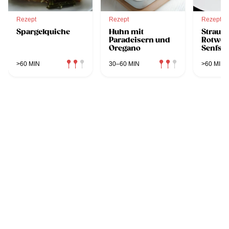
Rezept
Rezept
Rezept
Spargelquiche
Huhn mit
Strauße
Paradeisern und
Rotwei
Oregano
Senfsa
>60 MIN
30–60 MIN
>60 MIN