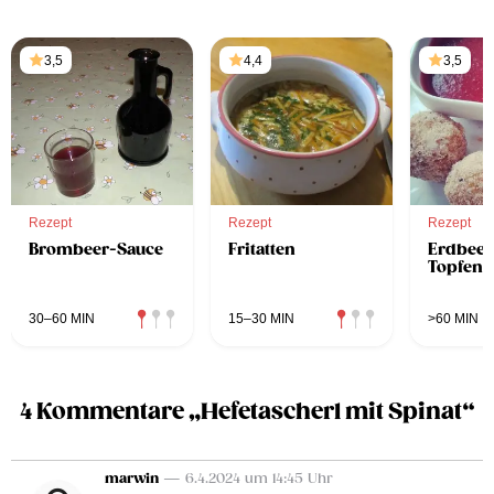
3,5
4,4
3,5
Rezept
Rezept
Rezept
Brombeer-Sauce
Fritatten
Erdbeer
Topfenk
30–60 MIN
15–30 MIN
>60 MIN
4 Kommentare „Hefetascherl mit Spinat“
marwin
— 6.4.2024 um 14:45 Uhr