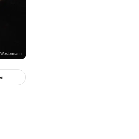
l Westermann
en