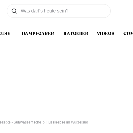
Was wollen Sie suchen
Suchen
EUSE
DAMPFGARER
RATGEBER
VIDEOS
CO
ezepte - Süßwasserfische
Flusskrebse im Wurzelsud