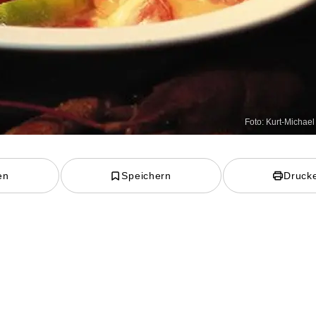
Foto: Kurt-Michae
en
Speichern
Druck