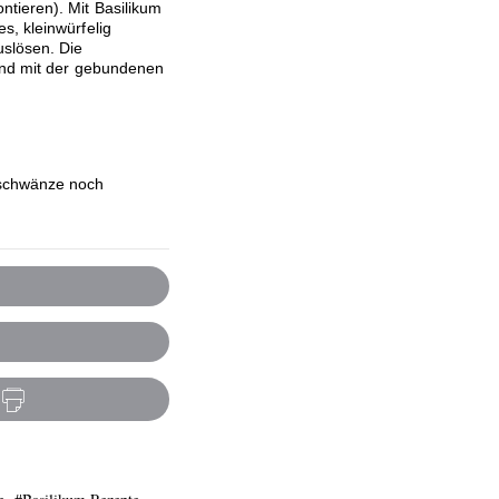
tieren). Mit Basilikum
s, kleinwürfelig
slösen. Die
 und mit der gebundenen
sschwänze noch