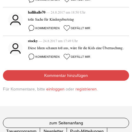
hallihallo70
— 24.8.2017 um 18:50 Uhr
tolle Sache für Kindergeburtstag
KOMMENTIEREN
GEFÄLLT MIR
stocky
— 24.8.2017 um 17:49 Uhr
Diese Ideen schauen toll aus, wäre für die Kids eine Überraschung.
KOMMENTIEREN
GEFÄLLT MIR
Kommentar hinzufügen
Für Kommentare, bitte
einloggen
oder
registrieren
.
zum Seitenanfang
Treueprogramm
Newsletter
Push-Mitteilungen