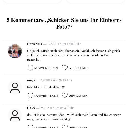
5 Kommentare „Schicken Sie uns Ihr Einhorn-
Foto!“
Doris2003
— 12.9.2017 um 13:02 Uhr
Oh ja ich würde mich sehr über so ein Kochbuch freuen.Geh gleich
einkaufen, mach eines eurer Rezepte und dann wird ein Foto
gemacht.
KOMMENTIEREN
GEFÄLLT MIR
moga
— 7.9.2017 um 20:13 Uhr
tolle Ideen sind da dabei!!!!
KOMMENTIEREN
GEFÄLLT MIR
Cfl79
— 25.8.2017 um 06:42 Uhr
das ist ja eine hammer Idee - würd sich mein Patenkind freuen wenn
ma gemeinsam so was macht ,)
KOMMENTIEREN
GEFÄLLT MIR