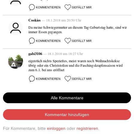
KOMMENTIEREN
GEFÄLLT MIR
Cookies
— 18.1.2018 um 20:50 Uhr
Da meine Schwiegermutter an diesem Tag Geburtstag hatte, sind wir
immer Essen gegangen.
KOMMENTIEREN
GEFÄLLT MIR
gabi3106
— 18.1.2018 um 18:27 Uhr
eigentlich nichts Spezielles, meist waren noch Weihnachtskekse
übrig oder ein Christstollen und die Faschingskrapfensaison wird
zum 6.1. bei uns eröffnet
KOMMENTIEREN
GEFÄLLT MIR
Alle Kommentare
Kommentar hinzufügen
Für Kommentare, bitte
einloggen
oder
registrieren
.