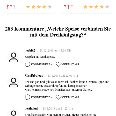
283 Kommentare „Welche Speise verbinden Sie
mit dem Dreikönigstag?“
hoebi82
— 28.12.2018 um 13:30 Uhr
Krapfen als Nachspeise.
KOMMENTIEREN
GEFÄLLT MIR
MissFabulous
— 18.1.2018 um 22:01 Uhr
Bei uns gab und gibt es seitdem ich denken kann Gemüsesuppe und
selbstgemachte Bauernkrapfen mit hausgemachter
Marillenmarmelade von Marillen aus unserem Garten.
KOMMENTIEREN
GEFÄLLT MIR
bertholuci
— 18.1.2018 um 21:22 Uhr
Brandteigkrapfen von meiner Mutter. Heute mache ich sie.