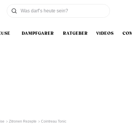
Was wollen Sie suchen
Suchen
EUSE
DAMPFGARER
RATGEBER
VIDEOS
CO
ise
Zitronen Rezepte
Cointreau Tonic