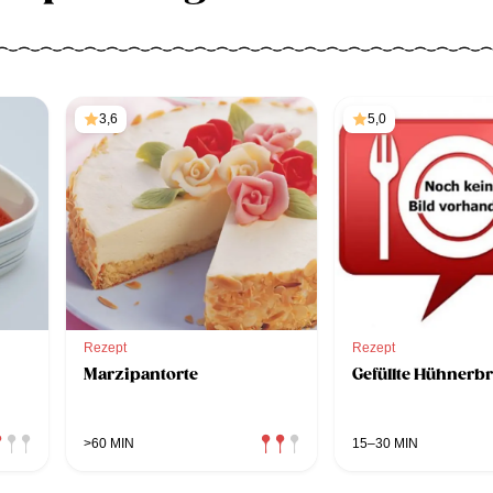
3,6
5,0
Rezept
Rezept
Marzipantorte
Gefüllte Hühnerbr
>60 MIN
15–30 MIN