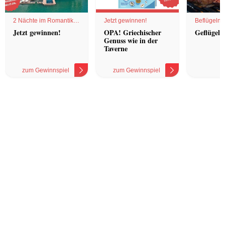
2 Nächte im Romantik
Jetzt gewinnen!
Beflügelnd
Hotel
Jetzt gewinnen!
OPA! Griechischer
Geflügel 
Genuss wie in der
Taverne
zum Gewinnspiel
zum Gewinnspiel
z