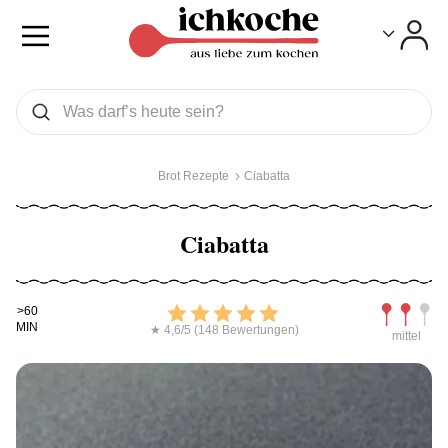
Toggle
Toggle
Was wollen Sie suchen
Suchen
Brot Rezepte
Ciabatta
Ciabatta
Kochdauer
Bewerten
Schwierig
>60
MIN
★ 4,6/5 (148 Bewertungen)
mittel