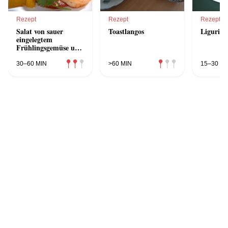
Rezept
Rezept
Rezept
Salat von sauer
Toastlangos
Ligurisc
eingelegtem
Frühlingsgemüse und
Shrimps
30–60 MIN
>60 MIN
15–30 MI