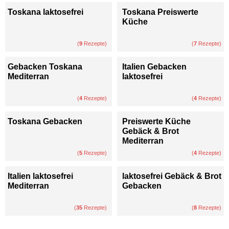
Toskana laktosefrei
Toskana Preiswerte
Küche
(
9
Rezepte)
(
7
Rezepte)
Gebacken Toskana
Italien Gebacken
Mediterran
laktosefrei
(
4
Rezepte)
(
4
Rezepte)
Toskana Gebacken
Preiswerte Küche
Gebäck & Brot
Mediterran
(
5
Rezepte)
(
4
Rezepte)
Italien laktosefrei
laktosefrei Gebäck & Brot
Mediterran
Gebacken
(
35
Rezepte)
(
8
Rezepte)