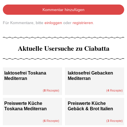
Kommentar hinzufügen
Für Kommentare, bitte
einloggen
oder
registrieren
.
Aktuelle Usersuche zu Ciabatta
laktosefrei Toskana
laktosefrei Gebacken
Mediterran
Mediterran
(
8
Rezepte)
(
4
Rezepte)
Preiswerte Küche
Preiswerte Küche
Toskana Mediterran
Gebäck & Brot Italien
(
6
Rezepte)
(
3
Rezepte)