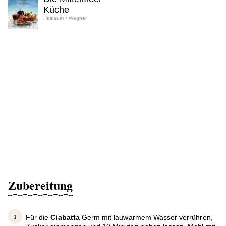
Küche
Haslauer / Wagner
Zubereitung
Für die
Ciabatta
Germ mit lauwarmem Wasser verrühren,