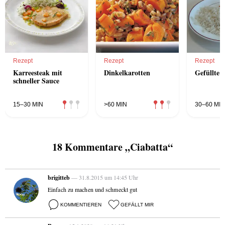
Rezept
Rezept
Rezept
Karreesteak mit
Dinkelkarotten
Gefüllte 
schneller Sauce
15–30 MIN
>60 MIN
30–60 MIN
18 Kommentare „Ciabatta“
brigitteb
— 31.8.2015 um 14:45 Uhr
Einfach zu machen und schmeckt gut
KOMMENTIEREN
GEFÄLLT MIR