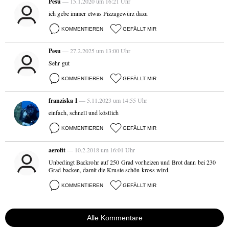
Pesu
— 15.1.2020 um 16:21 Uhr
ich gebe immer etwas Pizzagewürz dazu
KOMMENTIEREN
GEFÄLLT MIR
Pesu
— 27.2.2025 um 13:00 Uhr
Sehr gut
KOMMENTIEREN
GEFÄLLT MIR
franziska 1
— 5.11.2023 um 14:55 Uhr
einfach, schnell und köstlich
KOMMENTIEREN
GEFÄLLT MIR
aerofit
— 10.2.2018 um 16:01 Uhr
Unbedingt Backrohr auf 250 Grad vorheizen und Brot dann bei 230
Grad backen, damit die Kruste schön kross wird.
KOMMENTIEREN
GEFÄLLT MIR
Alle Kommentare