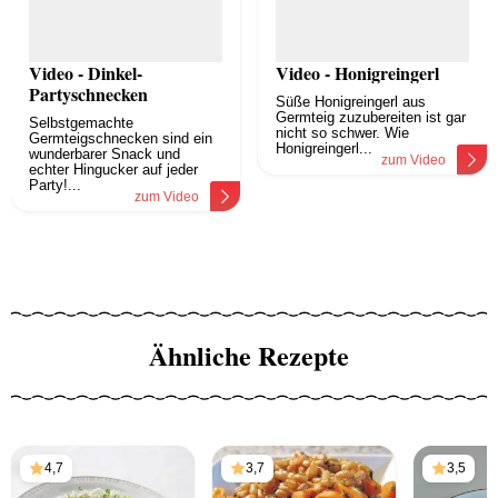
Video - Dinkel-
Video - Honigreingerl
Partyschnecken
Süße Honigreingerl aus
Germteig zuzubereiten ist gar
Selbstgemachte
nicht so schwer. Wie
Germteigschnecken sind ein
Honigreingerl...
wunderbarer Snack und
zum Video
echter Hingucker auf jeder
Party!...
zum Video
Ähnliche Rezepte
4,7
3,7
3,5