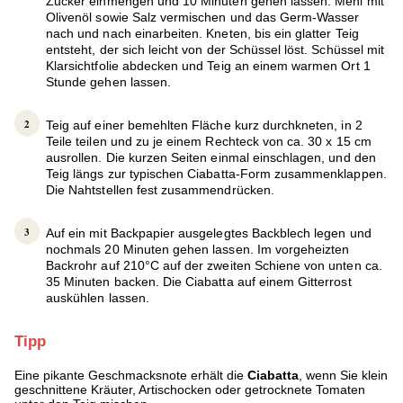
Zucker einmengen und 10 Minuten gehen lassen. Mehl mit
Olivenöl sowie Salz vermischen und das Germ-Wasser
nach und nach einarbeiten. Kneten, bis ein glatter Teig
entsteht, der sich leicht von der Schüssel löst. Schüssel mit
Klarsichtfolie abdecken und Teig an einem warmen Ort 1
Stunde gehen lassen.
Teig auf einer bemehlten Fläche kurz durchkneten, in 2
Teile teilen und zu je einem Rechteck von ca. 30 x 15 cm
ausrollen. Die kurzen Seiten einmal einschlagen, und den
Teig längs zur typischen Ciabatta-Form zusammenklappen.
Die Nahtstellen fest zusammendrücken.
Auf ein mit Backpapier ausgelegtes Backblech legen und
nochmals 20 Minuten gehen lassen. Im vorgeheizten
Backrohr auf 210°C auf der zweiten Schiene von unten ca.
35 Minuten backen. Die Ciabatta auf einem Gitterrost
auskühlen lassen.
Tipp
Eine pikante Geschmacksnote erhält die
Ciabatta
, wenn Sie klein
geschnittene Kräuter, Artischocken oder getrocknete Tomaten