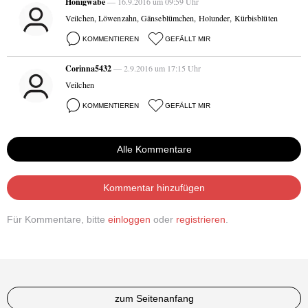
Honigwabe
— 16.9.2016 um 09:59 Uhr
Veilchen, Löwenzahn, Gänseblümchen, Holunder, Kürbisblüten
KOMMENTIEREN
GEFÄLLT MIR
Corinna5432
— 2.9.2016 um 17:15 Uhr
Veilchen
KOMMENTIEREN
GEFÄLLT MIR
Alle Kommentare
Kommentar hinzufügen
Für Kommentare, bitte
einloggen
oder
registrieren
.
zum Seitenanfang