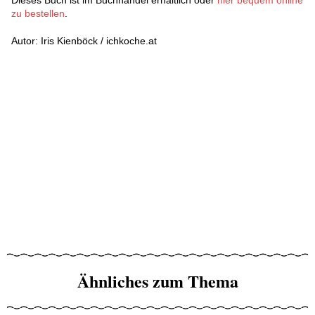
Dieses Buch ist im Buchhandel erhältlich oder
hier bequem online
zu bestellen
.
Autor: Iris Kienböck / ichkoche.at
Ähnliches zum Thema