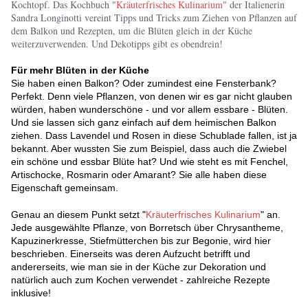
Kochtopf. Das Kochbuch "
Kräuterfrisches Kulinarium
" der Italienerin
Sandra Longinotti vereint Tipps und Tricks zum Ziehen von Pflanzen auf
dem Balkon und Rezepten, um die Blüten gleich in der Küche
weiterzuverwenden. Und Dekotipps gibt es obendrein!
Für mehr Blüten in der Küche
Sie haben einen Balkon? Oder zumindest eine Fensterbank?
Perfekt. Denn viele Pflanzen, von denen wir es gar nicht glauben
würden, haben wunderschöne - und vor allem essbare - Blüten.
Und sie lassen sich ganz einfach auf dem heimischen Balkon
ziehen. Dass Lavendel und Rosen in diese Schublade fallen, ist ja
bekannt. Aber wussten Sie zum Beispiel, dass auch die Zwiebel
ein schöne und essbar Blüte hat? Und wie steht es mit Fenchel,
Artischocke, Rosmarin oder Amarant? Sie alle haben diese
Eigenschaft gemeinsam.
Genau an diesem Punkt setzt "
Kräuterfrisches Kulinarium
" an.
Jede ausgewählte Pflanze, von Borretsch über Chrysantheme,
Kapuzinerkresse, Stiefmütterchen bis zur Begonie, wird hier
beschrieben. Einerseits was deren Aufzucht betrifft und
andererseits, wie man sie in der Küche zur Dekoration und
natürlich auch zum Kochen verwendet - zahlreiche Rezepte
inklusive!