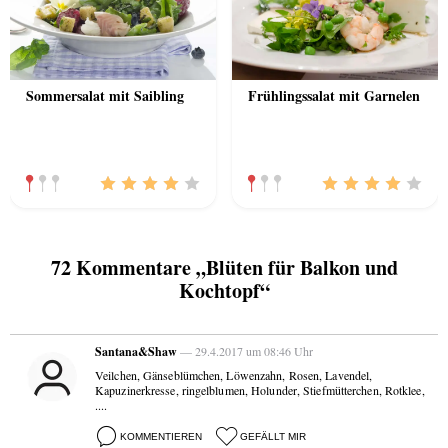
Sommersalat mit Saibling
Frühlingssalat mit Garnelen
72 Kommentare „Blüten für Balkon und
Kochtopf“
Santana&Shaw
— 29.4.2017 um 08:46 Uhr
Veilchen, Gänseblümchen, Löwenzahn, Rosen, Lavendel,
Kapuzinerkresse, ringelblumen, Holunder, Stiefmütterchen, Rotklee,
....
KOMMENTIEREN
GEFÄLLT MIR