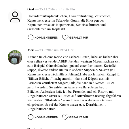
Gast
— 25.11.2016 um 12:16 Uhr
Holunderblütenpfannkuchen, Löwenzahnhonig, Veilchentee,
Kapuzinerkresse im Salat oder Quark, die Knospen der
Kapuzinerkresse als Kapernersatz, Schlüsselblumen und
Gänseblumen im Kopfsalat
KOMMENTIEREN
GEFÄLLT MIR
Merl
— 23.9.2016 um 19:34 Uhr
Kennen tu ich eine Reihe von essbare Blüten, habe sie bisher aber
eher selten verwendet.ABER, bei den wenigen Malen machten sich
zum Beispiel Gänseblümchen gut auf einer Pastinaken-Kartoffel-
Suppe, diverse andere Blüten in anderen Suppen & Salaten (z. B.
Kapuzinerkresse, Schnittlauchblüten).Habe auch mal ein Rezept für
"Blüten-Bällchen" nachgemacht -- das sind Kügeln aus mit
Parmesan verrührtem Magerquark, die dann in diversen Blüten
gerollt werden. So entstehen leckere weiße, rote, gelbe, ...
Bällchen.Außerdem hatte ich bei Freunden mal ein Risotto mit
Ringelblumenblättern & Blüten auf Butterbroten.Richtig abgefahren
war mal ein "Blütenbrot" -- im Inneren war diverses Gemüse
eingebacken & auf der Kruste waren u. a. Kornblumen -,
Ringelblumenblüten.
KOMMENTIEREN
GEFÄLLT MIR