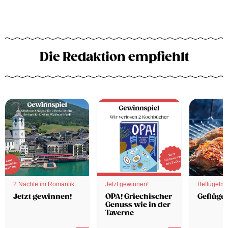
Die Redaktion empfiehlt
2 Nächte im Romantik
Jetzt gewinnen!
Beflügelnd
Hotel
Jetzt gewinnen!
OPA! Griechischer
Geflügel
Genuss wie in der
Taverne