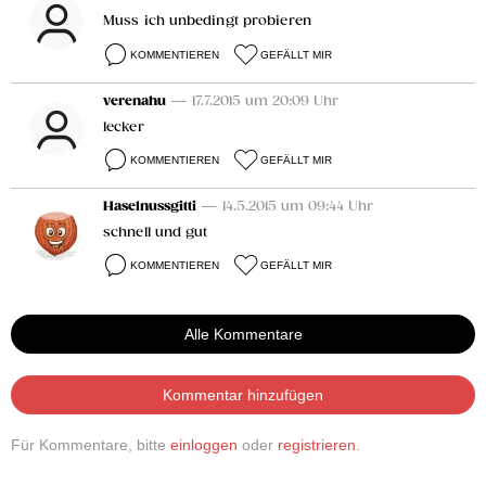
Muss ich unbedingt probieren
KOMMENTIEREN
GEFÄLLT MIR
verenahu
— 17.7.2015 um 20:09 Uhr
lecker
KOMMENTIEREN
GEFÄLLT MIR
Haselnussgitti
— 14.5.2015 um 09:44 Uhr
schnell und gut
KOMMENTIEREN
GEFÄLLT MIR
Alle Kommentare
Kommentar hinzufügen
Für Kommentare, bitte
einloggen
oder
registrieren
.