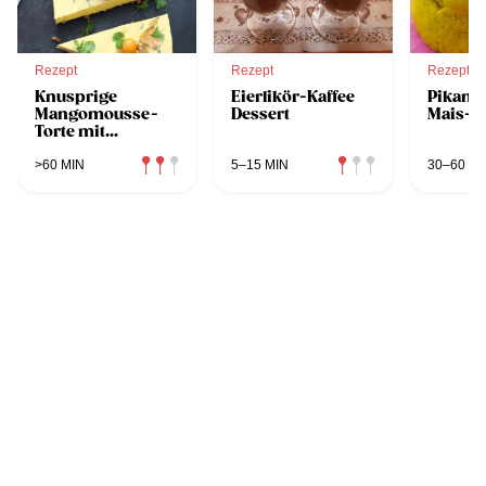
Rezept
Rezept
Rezept
Knusprige
Eierlikör-Kaffee
Pikante
Mangomousse-
Dessert
Mais-M
Torte mit
Koriander
>60 MIN
5–15 MIN
30–60 MI