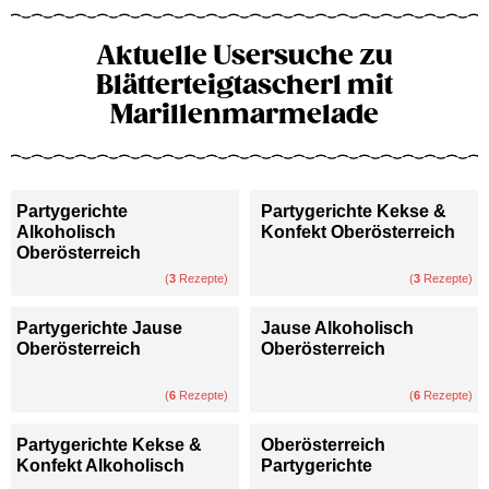
Aktuelle Usersuche zu
Blätterteigtascherl mit
Marillenmarmelade
Partygerichte
Partygerichte Kekse &
Alkoholisch
Konfekt Oberösterreich
Oberösterreich
(
3
Rezepte)
(
3
Rezepte)
Partygerichte Jause
Jause Alkoholisch
Oberösterreich
Oberösterreich
(
6
Rezepte)
(
6
Rezepte)
Partygerichte Kekse &
Oberösterreich
Konfekt Alkoholisch
Partygerichte