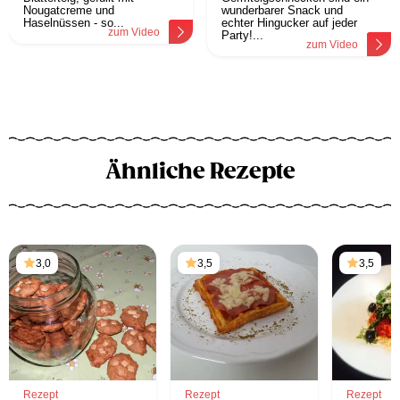
Nougatcreme und
wunderbarer Snack und
Haselnüssen - so...
echter Hingucker auf jeder
zum Video
Party!...
zum Video
Ähnliche Rezepte
3,0
3,5
3,5
Rezept
Rezept
Rezept