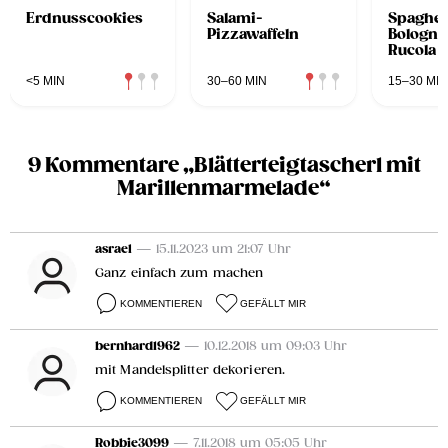
Erdnusscookies
Salami-
Spaghet
Pizzawaffeln
Bologne
Rucola 
<5 MIN
30–60 MIN
15–30 MIN
9 Kommentare „Blätterteigtascherl mit
Marillenmarmelade“
asrael
— 15.11.2023 um 21:07 Uhr
Ganz einfach zum machen
KOMMENTIEREN
GEFÄLLT MIR
bernhard1962
— 10.12.2018 um 09:03 Uhr
mit Mandelsplitter dekorieren.
KOMMENTIEREN
GEFÄLLT MIR
Robbie3099
— 7.11.2018 um 05:05 Uhr