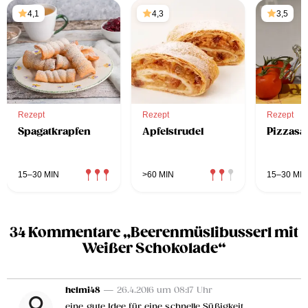
4,1
4,3
3,5
Rezept
Rezept
Rezept
Spagatkrapfen
Apfelstrudel
Pizzasa
15–30 MIN
>60 MIN
15–30 MIN
34 Kommentare „Beerenmüslibusserl mit
Weißer Schokolade“
helmi48
— 26.4.2016 um 08:17 Uhr
eine gute Idee für eine schnelle Süßigkeit