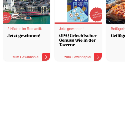
2 Nächte im Romantik
Jetzt gewinnen!
Beflügelnd
Hotel
Jetzt gewinnen!
OPA! Griechischer
Geflügel
Genuss wie in der
Taverne
zum Gewinnspiel
zum Gewinnspiel
z