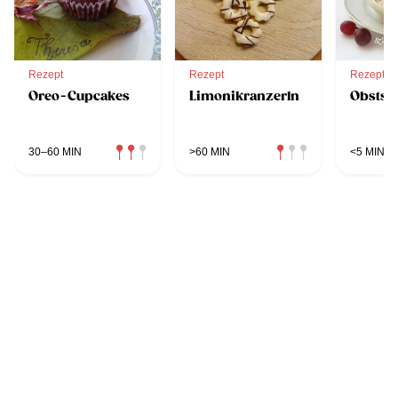
Rezept
Rezept
Rezept
Oreo-Cupcakes
Limonikranzerln
Obstsal
30–60 MIN
>60 MIN
<5 MIN