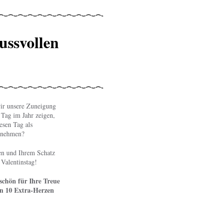
ussvollen
wir unsere Zuneigung
 Tag im Jahr zeigen,
esen Tag als
 nehmen?
n und Ihrem Schatz
 Valentinstag!
schön für Ihre Treue
n 10 Extra-Herzen