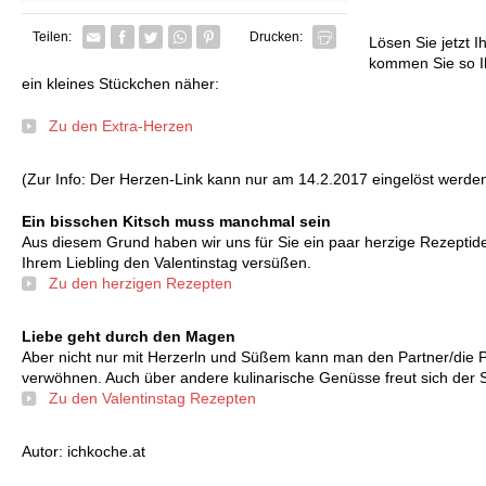
Facebook
Twitter
Whatsapp senden
Pin it
Teilen:
Drucken:
Lösen Sie jetzt 
kommen Sie so 
ein kleines Stückchen näher:
Zu den Extra-Herzen
(Zur Info: Der Herzen-Link kann nur am 14.2.2017 eingelöst werden
Ein bisschen Kitsch muss manchmal sein
Aus diesem Grund haben wir uns für Sie ein paar herzige Rezeptid
Ihrem Liebling den Valentinstag versüßen.
Zu den herzigen Rezepten
Liebe geht durch den Magen
Aber nicht nur mit Herzerln und Süßem kann man den Partner/die P
verwöhnen. Auch über andere kulinarische Genüsse freut sich der 
Zu den Valentinstag Rezepten
Autor: ichkoche.at