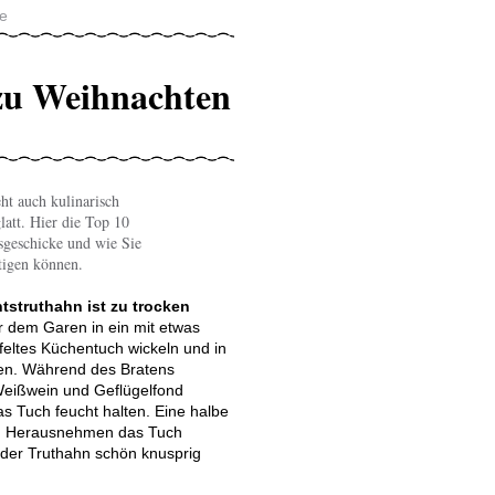
e
 zu Weihnachten
t auch kulinarisch
latt. Hier die Top 10
sgeschicke und wie Sie
tigen können.
tstruthahn ist zu trocken
 dem Garen in ein mit etwas
eltes Küchentuch wickeln und in
en. Während des Bratens
Weißwein und Geflügelfond
s Tuch feucht halten. Eine halbe
m Herausnehmen das Tuch
 der Truthahn schön knusprig