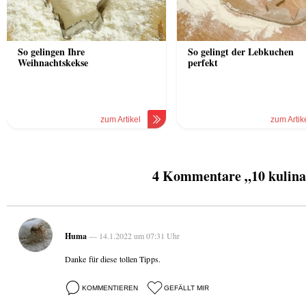
So gelingen Ihre
So gelingt der Lebkuchen
Weihnachtskekse
perfekt
zum Artikel
zum Artik
4 Kommentare „10 kulina
Huma
— 14.1.2022 um 07:31 Uhr
Danke für diese tollen Tipps.
KOMMENTIEREN
GEFÄLLT MIR