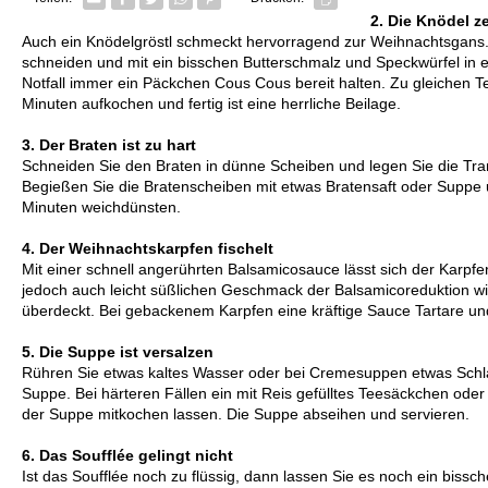
2.
Die Knödel ze
Auch ein Knödelgröstl schmeckt hervorragend zur Weihnachtsgans. 
schneiden und mit ein bisschen Butterschmalz und Speckwürfel in 
Notfall immer ein Päckchen Cous Cous bereit halten. Zu gleichen 
Minuten aufkochen und fertig ist eine herrliche Beilage.
3.
Der Braten ist zu hart
Schneiden Sie den Braten in dünne Scheiben und legen Sie die Tran
Begießen Sie die Bratenscheiben mit etwas Bratensaft oder Suppe 
Minuten weichdünsten.
4. Der Weihnachtskarpfen fischelt
Mit einer schnell angerührten Balsamicosauce lässt sich der Karpfe
jedoch auch leicht süßlichen Geschmack der Balsamicoreduktion 
überdeckt. Bei gebackenem Karpfen eine kräftige Sauce Tartare und
5. Die Suppe ist versalzen
Rühren Sie etwas kaltes Wasser oder bei Cremesuppen etwas Schl
Suppe. Bei härteren Fällen ein mit Reis gefülltes Teesäckchen oder 
der Suppe mitkochen lassen. Die Suppe abseihen und servieren.
6. Das Soufflée gelingt nicht
Ist das Soufflée noch zu flüssig, dann lassen Sie es noch ein biss