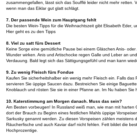
zusammengefallen, lässt sich das Soufflé leider nicht mehr retten
wenn man das Eiklar gut glatt schlägt.
7. Der passende Wein zum Hauptgang fehlt
Die besten Wein-Tipps für die Weihnachtszeit gibt Elisabeth Eder, 
Hier geht es zu den Tipps
8. Viel zu satt fürs Dessert
Keine Sorge eine gemütliche Pause bei einem Gläschen Anis- oder 
Wunder wirken. Anis und Artischocke regen Galle und Leber an und
Verdauung. Bald legt sich das Sättigungsgefühl und man kann wiede
9. Zu wenig Fleisch fürs Fondue
Kaufen Sie sicherheitshalber ein wenig mehr Fleisch ein. Falls das F
servieren Sie üppige Saucen dazu. Bestreichen Sie einige Baguette
Knoblauch und rösten Sie sie in einer Pfanne an. Im Nu haben Sie he
10. Katerstimmung am Morgen danach. Muss das sein?
Am Besten vorbeugen! In Russland weiß man, wie man mit harten 
dort der Brauch zu Beginn eines festlichen Mahls üppige Vorspeisen
Sarkusky genannt werden. Zu diesen Vorspeisen zählen meistens de
Räucherfische und auch Kaviar darf nicht fehlen. Fett bildet die best
Hochprozentige.