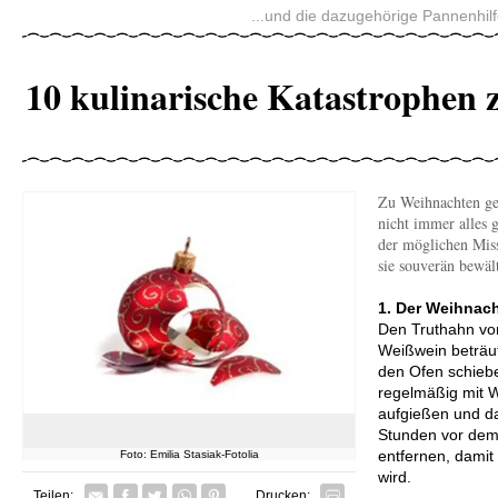
...und die dazugehörige Pannenhilf
10 kulinarische Katastrophen
Zu Weihnachten geh
nicht immer alles g
der möglichen Mis
sie souverän bewäl
1. Der Weihnach
Den Truthahn vor
Weißwein beträuf
den Ofen schieb
regelmäßig mit 
aufgießen und da
Stunden vor de
entfernen, damit
Foto: Emilia Stasiak-Fotolia
wird.
Facebook
Twitter
Whatsapp senden
Pin it
Teilen:
Drucken: