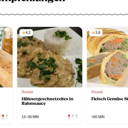
4,2
3,8
Rezept
Rezept
Hühnergeschnetzeltes in
Fleisch Gemüse S
Rahmsauce
15–30 MIN
>60 MIN