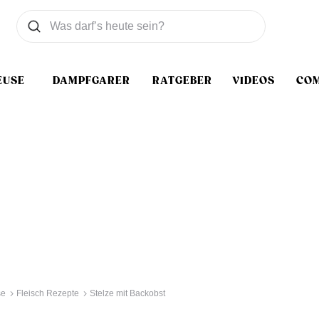
Was wollen Sie suchen
Suchen
EUSE
DAMPFGARER
RATGEBER
VIDEOS
CO
se
Fleisch Rezepte
Stelze mit Backobst