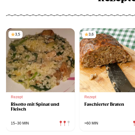
3,5
3,6
Rezept
Rezept
Risotto mit Spinat und
Faschierter Braten
Fleisch
15–30 MIN
>60 MIN