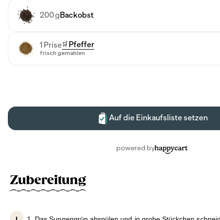
Zubereitung
1. Das Suppengrün abspülen und in grobe Stückchen schneid