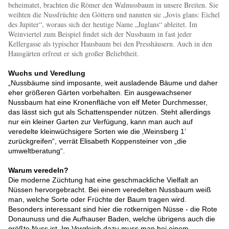
beheimatet, brachten die Römer den Walnussbaum in unsere Breiten. Sie
weihten die Nussfrüchte den Göttern und nannten sie „Jovis glans: Eichel
des Jupiter“, woraus sich der heutige Name „Juglans“ ableitet. Im
Weinviertel zum Beispiel findet sich der Nussbaum in fast jeder
Kellergasse als typischer Hausbaum bei den Presshäusern. Auch in den
Hausgärten erfreut er sich großer Beliebtheit.
Wuchs und Veredlung
„Nussbäume sind imposante, weit ausladende Bäume und daher
eher größeren Gärten vorbehalten. Ein ausgewachsener
Nussbaum hat eine Kronenfläche von elf Meter Durchmesser,
das lässt sich gut als Schattenspender nützen. Steht allerdings
nur ein kleiner Garten zur Verfügung, kann man auch auf
veredelte kleinwüchsigere Sorten wie die ‚Weinsberg 1’
zurückgreifen“, verrät Elisabeth Koppensteiner von „die
umweltberatung“.
Warum veredeln?
Die moderne Züchtung hat eine geschmackliche Vielfalt an
Nüssen hervorgebracht. Bei einem veredelten Nussbaum weiß
man, welche Sorte oder Früchte der Baum tragen wird.
Besonders interessant sind hier die rotkernigen Nüsse - die Rote
Donaunuss und die Aufhauser Baden, welche übrigens auch die
größte Nuss ist. Im Vergleich dazu muss man bei einem