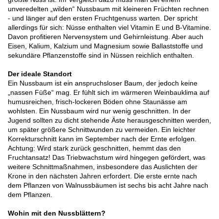
unveredelten „wilden“ Nussbaum mit kleineren Früchten rechnen
- und länger auf den ersten Fruchtgenuss warten. Der spricht
allerdings für sich: Nüsse enthalten viel Vitamin E und B-Vitamine.
Davon profitieren Nervensystem und Gehirnleistung. Aber auch
Eisen, Kalium, Kalzium und Magnesium sowie Ballaststoffe und
sekundäre Pflanzenstoffe sind in Nüssen reichlich enthalten.
Der ideale Standort
Ein Nussbaum ist ein anspruchsloser Baum, der jedoch keine
„nassen Füße“ mag. Er fühlt sich im wärmeren Weinbauklima auf
humusreichen, frisch-lockeren Böden ohne Staunässe am
wohlsten. Ein Nussbaum wird nur wenig geschnitten. In der
Jugend sollten zu dicht stehende Äste herausgeschnitten werden,
um später größere Schnittwunden zu vermeiden. Ein leichter
Korrekturschnitt kann im September nach der Ernte erfolgen.
Achtung: Wird stark zurück geschnitten, hemmt das den
Fruchtansatz! Das Triebwachstum wird hingegen gefördert, was
weitere Schnittmaßnahmen, insbesondere das Auslichten der
Krone in den nächsten Jahren erfordert. Die erste ernte nach
dem Pflanzen von Walnussbäumen ist sechs bis acht Jahre nach
dem Pflanzen.
Wohin mit den Nussblättern?