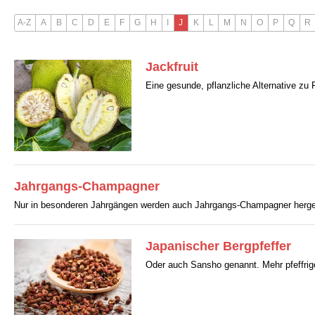
A-Z
A
B
C
D
E
F
G
H
I
J
K
L
M
N
O
P
Q
R
Jackfruit
Eine gesunde, pflanzliche Alternative zu F
Jahrgangs-Champagner
Nur in besonderen Jahrgängen werden auch Jahrgangs-Champagner herges
Japanischer Bergpfeffer
Oder auch Sansho genannt. Mehr pfeffrige