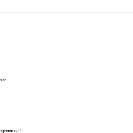
ier..
eginnen darf.