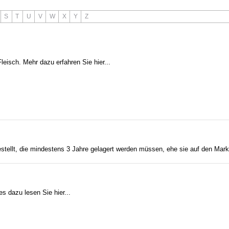
S
T
U
V
W
X
Y
Z
leisch. Mehr dazu erfahren Sie hier...
tellt, die mindestens 3 Jahre gelagert werden müssen, ehe sie auf den Mar
s dazu lesen Sie hier...