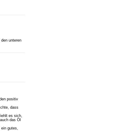
 den unteren
den positiv
ichte, dass
ehlt es sich,
 auch das Öl
 ein gutes,