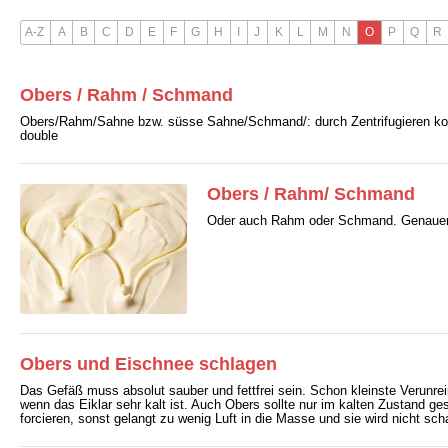
A-Z
A
B
C
D
E
F
G
H
I
J
K
L
M
N
O
P
Q
R
Obers / Rahm / Schmand
Obers/Rahm/Sahne bzw. süsse Sahne/Schmand/: durch Zentrifugieren konz
double
Obers / Rahm/ Schmand
Oder auch Rahm oder Schmand. Genaueres
Obers und Eischnee schlagen
Das Gefäß muss absolut sauber und fettfrei sein. Schon kleinste Verunr
wenn das Eiklar sehr kalt ist. Auch Obers sollte nur im kalten Zustand 
forcieren, sonst gelangt zu wenig Luft in die Masse und sie wird nicht sc