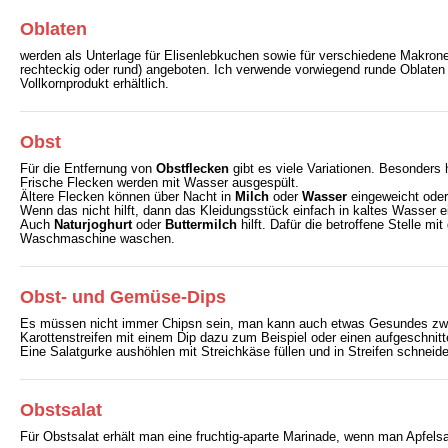
Oblaten
werden als Unterlage für Elisenlebkuchen sowie für verschiedene Makro
rechteckig oder rund) angeboten. Ich verwende vorwiegend runde Oblaten
Vollkornprodukt erhältlich.
Obst
Für die Entfernung von
Obstflecken
gibt es viele Variationen. Besonders
Frische Flecken werden mit Wasser ausgespült.
Ältere Flecken können über Nacht in
Milch
oder
Wasser
eingeweicht oder 
Wenn das nicht hilft, dann das Kleidungsstück einfach in kaltes Wasser e
Auch
Naturjoghurt
oder
Buttermilch
hilft. Dafür die betroffene Stelle 
Waschmaschine waschen.
Obst- und Gemüse-Dips
Es müssen nicht immer Chipsn sein, man kann auch etwas Gesundes zwi
Karottenstreifen mit einem Dip dazu zum Beispiel oder einen aufgeschnitt
Eine Salatgurke aushöhlen mit Streichkäse füllen und in Streifen schneid
Obstsalat
Für Obstsalat erhält man eine fruchtig-aparte Marinade, wenn man Apfelsaf