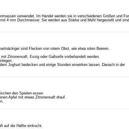
nenmassen verwendet. Im Handel werden sie in verschiedenen Größen und For
 mit 4 mm Durchmesser. Sie werden aus Stärke und Mehl hergestellt und sind
 hartnäckiger sind Flecken von rotem Obst, wie etwa roten Beeren.
mit Zitronensaft, Essig oder Gallseife vorbehandelt werden.
inlegen.
mit dem Joghurt bedecken und einige Stunden einwirken lassen. Danach in der
schen den Spielen essen.
enen Apfel mit etwas Zitronensaft drauf.
en.
t auf die Hälfte einkocht.