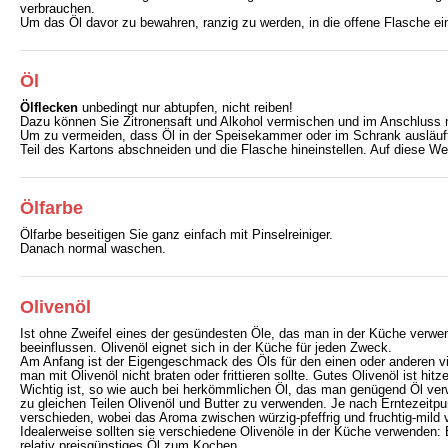
verbrauchen.
Um das Öl davor zu bewahren, ranzig zu werden, in die offene Flasche ei
Öl
Ölflecken
unbedingt nur abtupfen, nicht reiben!
Dazu können Sie Zitronensaft und Alkohol vermischen und im Anschluss 
Um zu vermeiden, dass Öl in der Speisekammer oder im Schrank ausläuft,
Teil des Kartons abschneiden und die Flasche hineinstellen. Auf diese Wei
Ölfarbe
Ölfarbe beseitigen Sie ganz einfach mit Pinselreiniger.
Danach normal waschen.
Olivenöl
Ist ohne Zweifel eines der gesündesten Öle, das man in der Küche verwen
beeinflussen. Olivenöl eignet sich in der Küche für jeden Zweck.
Am Anfang ist der Eigengeschmack des Öls für den einen oder anderen vie
man mit Olivenöl nicht braten oder frittieren sollte. Gutes Olivenöl ist 
Wichtig ist, so wie auch bei herkömmlichen Öl, das man genügend Öl verw
zu gleichen Teilen Olivenöl und Butter zu verwenden. Je nach Erntezeitp
verschieden, wobei das Aroma zwischen würzig-pfeffrig und fruchtig-mild v
Idealerweise sollten sie verschiedene Olivenöle in der Küche verwenden: E
relativ preisgünstiges Öl zum Kochen.