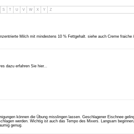
S
T
U
V
W
X
Y
Z
entrierte Milch mit mindestens 10 % Fettgehalt. siehe auch Creme fraiche 
 dazu erfahren Sie hier...
einigungen können die Übung misslingen lassen. Geschlagener Eischnee gelin
geschlagen werden. Wichtig ist auch das Tempo des Mixers. Langsam beginnen,
haumig genug.