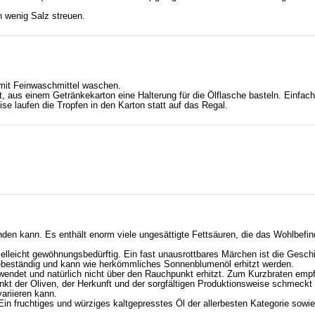
n wenig Salz streuen.
mit Feinwaschmittel waschen.
 aus einem Getränkekarton eine Halterung für die Ölflasche basteln. Einfach
se laufen die Tropfen in den Karton statt auf das Regal.
den kann. Es enthält enorm viele ungesättigte Fettsäuren, die das Wohlbefin
lleicht gewöhnungsbedürftig. Ein fast unausrottbares Märchen ist die Gesch
hitzebeständig und kann wie herkömmliches Sonnenblumenöl erhitzt werden.
endet und natürlich nicht über den Rauchpunkt erhitzt. Zum Kurzbraten empfi
unkt der Oliven, der Herkunft und der sorgfältigen Produktionsweise schmeckt
ariieren kann.
in fruchtiges und würziges kaltgepresstes Öl der allerbesten Kategorie sowie