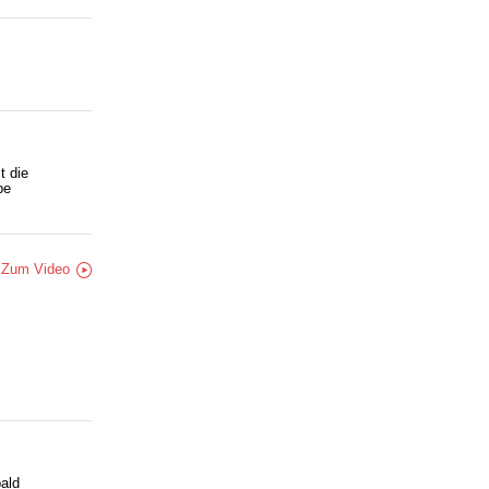
t die
be
Zum Video
bald