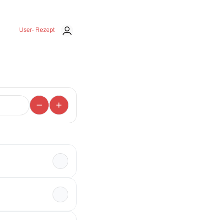
Snack oder Fingerfood für Gäste
– dieses einfache Rezept gelingt
garantiert und schmeckt Groß
und Klein. Serviert mit einem
frischen Salat oder einem Dip
User- Rezept
wird daraus im Handumdrehen ein
unkompliziertes Lieblingsgericht.
</p> <p> </p>