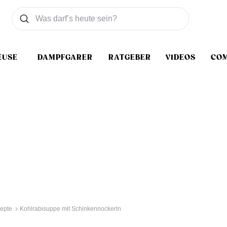
Was wollen Sie suchen
Suchen
EUSE
DAMPFGARER
RATGEBER
VIDEOS
CO
epte
Kohlrabisuppe mit Schinkennockerln