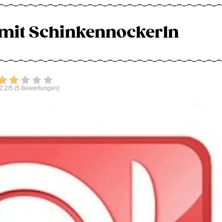
mit Schinkennockerln
Bewerten
2,2/5 (5 Bewertungen)