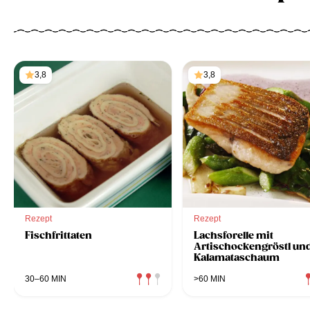
3,8
3,8
Rezept
Rezept
Fischfrittaten
Lachsforelle mit
Artischockengröstl un
Kalamataschaum
30–60 MIN
>60 MIN