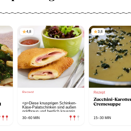
4,8
3,8
Rezept
Rezept
Palatschinken-Cordon-
Zucchini-Karotte
Bleu
<p>Diese knusprigen Schinken-
d
Cremesuppe
Käse-Palatschinken sind außen
goldbraun und herrlich knusprig,
innen erwartet Sie eine cremig-
30–60 MIN
15–30 MIN
schmelzende Käsefüllung mit
würzigem Schinken. Ob als
schnelles Mittagessen, herzhafter