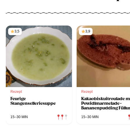
3,5
3,9
Rezept
Rezept
Feurige
Kakaobiskuitroulade m
Stangenselleriesuppe
Powidlmarmelade-
Bananenpudding Füllu
15–30 MIN
15–30 MIN