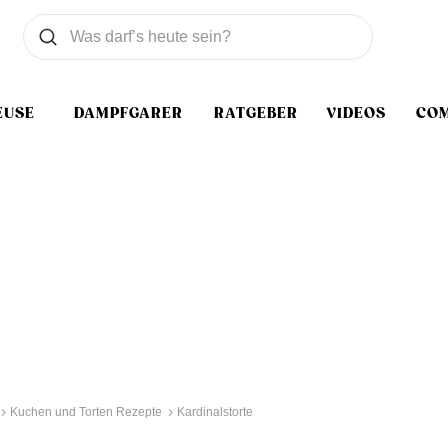
Was wollen Sie suchen
Suchen
EUSE
DAMPFGARER
RATGEBER
VIDEOS
CO
Kuchen und Torten Rezepte
Kardinalstorte