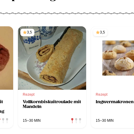
3,5
3,5
Rezept
Rezept
it
Vollkornbiskuitroulade mit
Ingwermakronen
Mandeln
ng
15–30 MIN
15–30 MIN