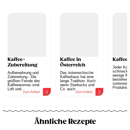
Kaffee-
Kaffee in
Kaffee
Zubereitung
Österreich
Jeder Kaf
schmeckt 
Aufbewahrung und
Das österreichische
wenige Kaf
Zubereitung - Die
Kaffeehaus hat eine
bestehen 
größten Feinde des
lange Tradition. Auch
sortenrein
Kaffeearomas sind
wenn Starbucks und
Produkten.
Luft und...
Co. auch...
z
zum Artikel
zum Artikel
Ähnliche Rezepte