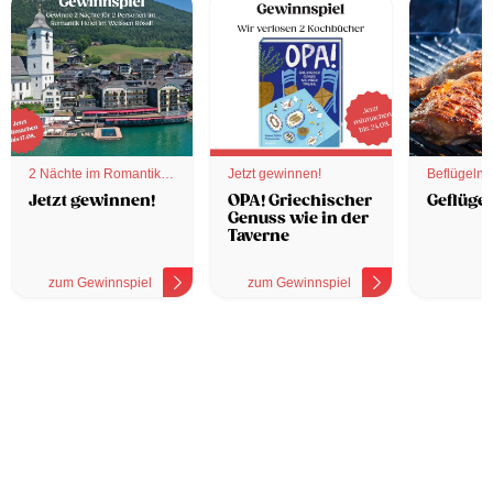
2 Nächte im Romantik
Jetzt gewinnen!
Beflügelnd
Hotel
Jetzt gewinnen!
OPA! Griechischer
Geflügel
Genuss wie in der
Taverne
zum Gewinnspiel
zum Gewinnspiel
z