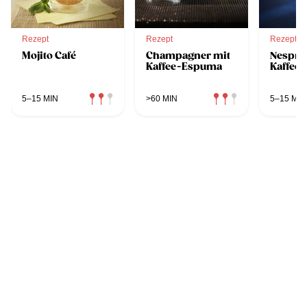
Rezept
Rezept
Rezept
Mojito Café
Champagner mit
Nespre
Kaffee-Espuma
Kaffee
5–15 MIN
>60 MIN
5–15 MIN