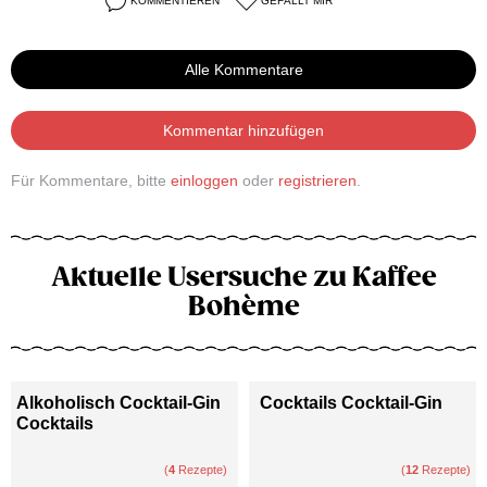
KOMMENTIEREN
GEFÄLLT MIR
Alle Kommentare
Kommentar hinzufügen
Für Kommentare, bitte
einloggen
oder
registrieren
.
Aktuelle Usersuche zu Kaffee
Bohème
Alkoholisch Cocktail-Gin
Cocktails Cocktail-Gin
Cocktails
(
4
Rezepte)
(
12
Rezepte)