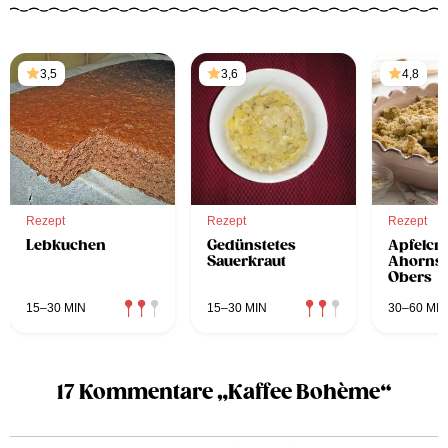
3,5
3,6
4,8
Rezept
Rezept
Rezept
Lebkuchen
Gedünstetes
Apfelcr
Sauerkraut
Ahornsi
Obers
15–30 MIN
15–30 MIN
30–60 MIN
17 Kommentare „Kaffee Bohème“